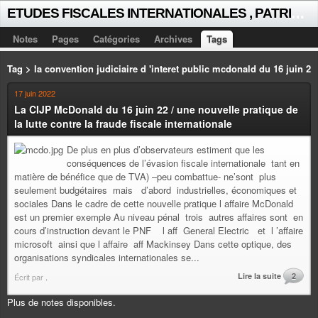
E
TUDES FISCALES INTERNATIONALES , PATRICK MICHAUD
Notes
Pages
Catégories
Archives
Tags
Tag > la convention judiciaire d 'interet public mcdonald du 16 juin 2
17 juin 2022
La CIJP McDonald du 16 juin 22 / une nouvelle pratique de
la lutte contre la fraude fiscale internationale
De plus en plus d’observateurs estiment que les
conséquences de l’évasion fiscale internationale tant en
matière de bénéfice que de TVA) –peu combattue- ne’sont plus
seulement budgétaires mais d’abord industrielles, économiques et
sociales Dans le cadre de cette nouvelle pratique l affaire McDonald
est un premier exemple Au niveau pénal trois autres affaires sont en
cours d’instruction devant le PNF l aff General Electric et l ’affaire
microsoft ainsi que l affaire aff Mackinsey Dans cette optique, des
organisations syndicales internationales se...
Lire la suite
2
Écrit par
.
Plus de notes disponibles.