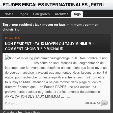
E
TUDES FISCALES INTERNATIONALES , PATRICK MICHAUD
Notes
Pages
Catégories
Archives
Tags
Tag > non resident : taux moyen ou taux minimum ; comment
choisir ? p
23 juin 2025
NON RESIDENT : TAUX MOYEN OU TAUX MINIMUM ;
COMMENT CHOISIR ? P MICHAUD
patrickmichaud@orange.fr DE tres nombreux non
résidents se sont étonnés de l augmentation de
leur impot sur le revenu ces dernières annees alors que leurs revenus
de source francaise n’avaient pas augmentés Nous faisons un point d
étape pour rechercher un juste équilibre entre le taux minimum et le
taux moyen MAIS attention à ne pas tomber dans piégé du centre
d'interet Economique ...en France RAPPEL ne pas oublier les
prélèvements sociaux csg, crds...) sur les revenus du patrimoine
APPLICATION DES TAUX MINIMUM ... 1...
Lire la suite
0
Écrit par
.
Plus de notes disponibles.