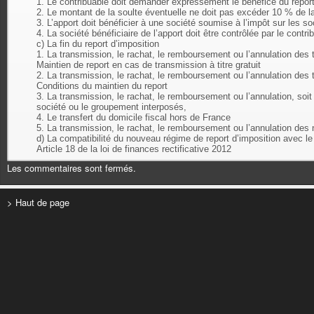
1. Le contribuable doit demander expressément le bénéfice du repor
2. Le montant de la soulte éventuelle ne doit pas excéder 10 % de la
3. L’apport doit bénéficier à une société soumise à l’impôt sur les so
4. La société bénéficiaire de l’apport doit être contrôlée par le contrib
c) La fin du report d’imposition
1. La transmission, le rachat, le remboursement ou l’annulation des 
Maintien de report en cas de transmission à titre gratuit
2. La transmission, le rachat, le remboursement ou l’annulation des t
Conditions du maintien du report
3. La transmission, le rachat, le remboursement ou l’annulation, soit
société ou le groupement interposés,
4. Le transfert du domicile fiscal hors de France
5. La transmission, le rachat, le remboursement ou l’annulation des n
d) La compatibilité du nouveau régime de report d’imposition avec le
Article 18 de la loi de finances rectificative 2012
Les commentaires sont fermés.
> Haut de page