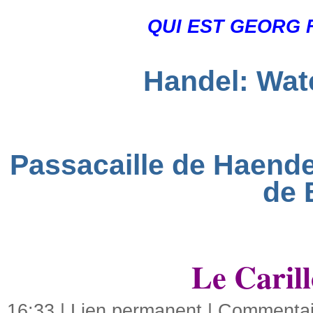
QUI EST GEORG 
Handel: Wate
Passacaille de Haende
de 
Le Caril
16:33 |
Lien permanent
|
Commentair