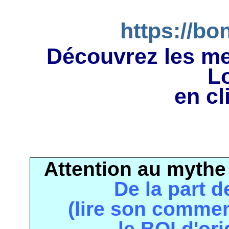
https://bo
Découvrez les mei
L
en cl
Attention au myth
De la part d
(lire son comment
le BOI d'ori