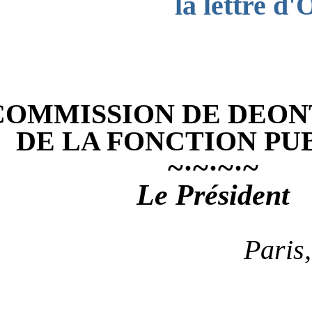
la lettre 
COMMISSION DE DEO
DE LA FONCTION PU
~·~·~·~
Le Président
Paris,