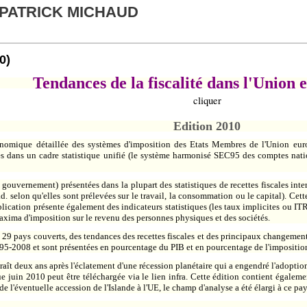
 PATRICK MICHAUD
0)
Tendances de la fiscalité dans l'Union
cliquer
Edition 2010
conomique détaillée des systèmes d'imposition des Etats Membres de l'Union eur
dans un cadre statistique unifié (le système harmonisé SEC95 des comptes natio
 gouvernement) présentées dans la plupart des statistiques de recettes fiscales int
d. selon qu'elles sont prélevées sur le travail, la consommation ou le capital). Cett
lication présente également des indicateurs statistiques (les taux implicites ou IT
 maxima d'imposition sur le revenu des personnes physiques et des sociétés.
9 pays couverts, des tendances des recettes fiscales et des principaux changements
95-2008 et sont présentées en pourcentage du PIB et en pourcentage de l'imposition
raît deux ans après l'éclatement d'une récession planétaire qui a engendré l'adopti
uin 2010 peut être téléchargée via le lien infra. Cette édition contient également
 de l'éventuelle accession de l'Islande à l'UE, le champ d'analyse a été élargi à ce 