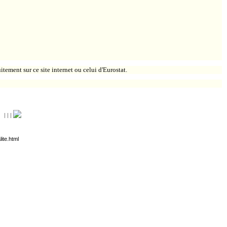
itement sur ce site internet ou celui d'Eurostat.
|
|
|
ite.html