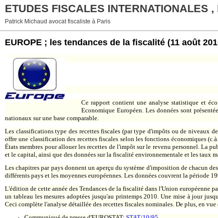
ETUDES FISCALES INTERNATIONALES ,
Patrick Michaud avocat fiscaliste à Paris
EUROPE ; les tendances de la fiscalité
(11 août 201
Ce rapport contient une analyse statistique et é
Economique Européen. Les données sont présentées 
nationaux sur une base comparable.
Les classifications type des recettes fiscales (par type d'impôts ou de niveaux de
offre une classification des recettes fiscales selon les fonctions économiques (c.à.
États membres pour allouer les recettes de l'impôt sur le revenu personnel. La pub
et le capital, ainsi que des données sur la fiscalité environnementale et les taux
Les chapitres par pays donnent un aperçu du système d'imposition de chacun des 2
différents pays et les moyennes européennes. Les données couvrent la période 19
L'édition de cette année des Tendances de la fiscalité dans l'Union européenne pa
un tableau les mesures adoptées jusqu'au printemps 2010. Une mise à jour jusque j
Ceci complète l'analyse détaillée des recettes fiscales nominales. De plus, en vue
Communiqué de presse d'EUROSTAT:
STAT/10/95