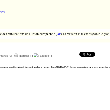
pays
e des publications de l'Union européenne (
OP
). La version PDF est disponible gratu
aires (0)
|
Imprimer
|
|
Facebook
|
|
www.etudes-fiscales-internationales.com/archive/2010/08/11/europe-les-tendances-de-la-fiscal