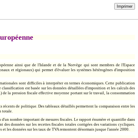
Imprimer
 européenne
opéenne ainsi que de l'Islande et de la Norvège qui sont membres de l'Espace
naux et régionaux) qui permet d'évaluer les systèmes hétérogènes d'imposition
ernationales sont difficiles à interpréter en termes économiques. Cette publication
e classification est basée sur les données détaillées d'imposition et les calculs des
R) de la pression fiscale effective moyenne portant sur le travail, la consommation
 récents de politique. Des tableaux détaillés permettent la comparaison entre les
 totale.
on d'un nombre important de mesures fiscales. Le rapport énumère et quantifie dans
 des données sur les recettes fiscales totales corrigées des variations cycliques.
pays et les données sur les taux de TVA remontent désormais jusque l'année 2000.