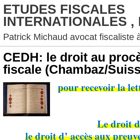
ETUDES FISCALES
INTERNATIONALES ,
Patrick Michaud avocat fiscaliste 
CEDH: le droit au proc
fiscale (Chambaz/Suiss
pour recevoir la le
Le droit d
le droit d’ accès aux preu