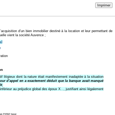
Imprimer
’acquisition d’un bien immobilier destiné à la location et leur permettant de
elle vient la société Auvence ;
al
97
ration
on
f litigieux dont la nature était manifestement inadaptée à la situation
cour d’appel en a exactement déduit que la banque avait manqué
êt
,
érieur au préjudice global des époux X..., justifiant ainsi légalement
il-23392.html