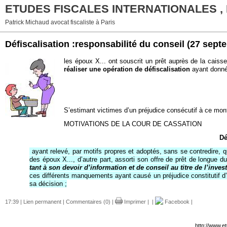
ETUDES FISCALES INTERNATIONALES ,
Patrick Michaud avocat fiscaliste à Paris
Défiscalisation :responsabilité du conseil
(27 sept
les époux X... ont souscrit un prêt auprès de la caisse 
réaliser une opération de défiscalisation
ayant donné 
S’estimant victimes d’un préjudice consécutif à ce mont
MOTIVATIONS DE LA COUR DE CASSATION
Dé
ayant relevé, par motifs propres et adoptés, sans se contredire, qu
des époux X..., d’autre part, assorti son offre de prêt de longue d
tant à son devoir d’information et de conseil au titre de l’inves
ces différents manquements ayant causé un préjudice constitutif d’u
sa décision ;
17:39 |
Lien permanent
|
Commentaires (0)
|
Imprimer
|
|
Facebook
|
http://www.e