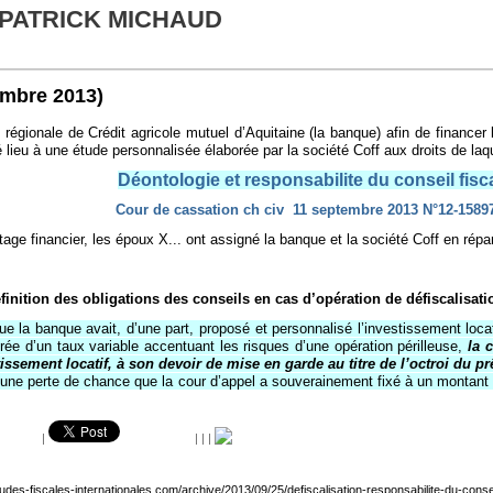
 PATRICK MICHAUD
embre 2013)
régionale de Crédit agricole mutuel d’Aquitaine (la banque) afin de financer l
lieu à une étude personnalisée élaborée par la société Coff aux droits de laqu
Déontologie et responsabilite du conseil fisc
Cour de cassation
ch civ
11 septembre 2013 N°12-158
age financier, les époux X... ont assigné la banque et la société Coff en répa
finition des obligations des conseils en cas d’opération de défiscalisati
e la banque avait, d’une part, proposé et personnalisé l’investissement locati
urée d’un taux variable accentuant les risques d’une opération périlleuse,
la 
tissement locatif, à son devoir de mise en garde au titre de l’octroi du pr
ne perte de chance que la cour d’appel a souverainement fixé à un montant inf
|
|
|
|
tudes-fiscales-internationales.com/archive/2013/09/25/defiscalisation-responsabilite-du-conse