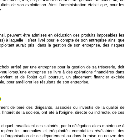
ffectuées, il a, en persistant à offrir cette garantie de bonne fin, au
ts de son exploitation. Ainsi l'administration établit que, pour les
e.
. Ainsi, peuvent être admises en déduction des produits imposables les
 à laquelle il s'est livré pour le compte de son entreprise ainsi que
ploitant aurait pris, dans la gestion de son entreprise, des risques
 choix arrêté par une entreprise pour la gestion de sa trésorerie, doit
nu lorsqu'une entreprise se livre à des opérations financières dans
vient et de l'objet qu'il poursuit, un placement financier excède
le, pour améliorer les résultats de son entreprise.
n
nt délibéré des dirigeants, associés ou investis de la qualité de
intérêt de la société, ont été à l'origine, directe ou indirecte, de ces
uquel travaillaient ces salariés, par la délégation alors maintenue à
repérer les anomalies et irrégularités comptables révélatrices des
ns l'organisation de ce département ou dans la mise en oeuvre des