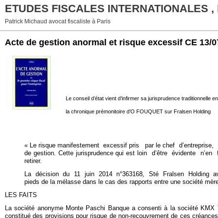
ETUDES FISCALES INTERNATIONALES ,
Patrick Michaud avocat fiscaliste à Paris
Acte de gestion anormal et risque excessif CE 13
Le conseil d’état vient d’infirmer sa jurisprudence traditionnelle 
la chronique prémonitoire d’O FOUQUET sur Fralsen Holding
« Le risque manifestement excessif pris par le chef d’entreprise,
de gestion. Cette jurisprudence qui est loin d’être évidente n’en
retirer.
La décision du 11 juin 2014 n°363168, Sté Fralsen Holding avec les
pieds de la mélasse dans le cas des rapports entre une société mère e
LES FAITS
La société anonyme Monte Paschi Banque a consenti à la société KMX Tec
constitué des provisions pour risque de non-recouvrement de ces créances. A l