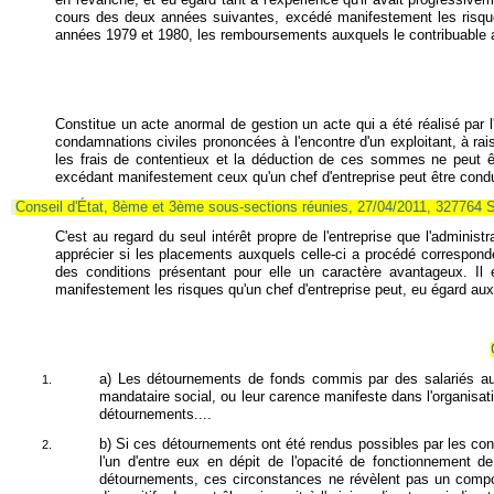
en revanche, et eu égard tant à l'expérience qu'il avait progressiveme
cours des deux années suivantes, excédé manifestement les risques q
années 1979 et 1980, les remboursements auxquels le contribuable 
Constitue un acte anormal de gestion un acte qui a été réalisé par l'
condamnations civiles prononcées à l'encontre d'un exploitant, à rai
les frais de contentieux et la déduction de ces sommes ne peut être
excédant manifestement ceux qu'un chef d'entreprise peut être condui
Conseil d'État, 8ème et 3ème sous-sections réunies, 27/04/2011, 327764 
C'est au regard du seul intérêt propre de l'entreprise que l'administr
apprécier si les placements auxquels celle-ci a procédé correspond
des conditions présentant pour elle un caractère avantageux. Il 
manifestement les risques qu'un chef d'entreprise peut, eu égard aux 
a) Les détournements de fonds commis par des salariés au d
mandataire social, ou leur carence manifeste dans l'organisation
détournements....
b) Si ces détournements ont été rendus possibles par les cond
l'un d'entre eux en dépit de l'opacité de fonctionnement de
détournements, ces circonstances ne révèlent pas un compo