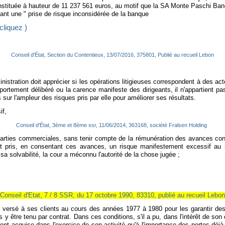
stituée à hauteur de 11 237 561 euros, au motif que la SA Monte Paschi Ban
ant une " prise de risque inconsidérée de la banque
cliquez )
Conseil d'État, Section du Contentieux, 13/07/2016, 375801, Publié au recueil Lebon
administration doit apprécier si les opérations litigieuses correspondent à de
tement délibéré ou la carence manifeste des dirigeants, il n'appartient pas 
sur l'ampleur des risques pris par elle pour améliorer ses résultats.
if,
Conseil d'État, 3ème et 8ème ssr, 11/06/2014, 363168, société Fralsen Holding
reparties commerciales, sans tenir compte de la rémunération des avances con
ait pris, en consentant ces avances, un risque manifestement excessif au 
 sa solvabilité, la cour a méconnu l'autorité de la chose jugée ;
Conseil d'Etat, 7 / 8 SSR, du 17 octobre 1990, 83310, publié au recueil Lebon
 a versé à ses clients au cours des années 1977 à 1980 pour les garantir des
 y être tenu par contrat. Dans ces conditions, s'il a pu, dans l'intérêt de so