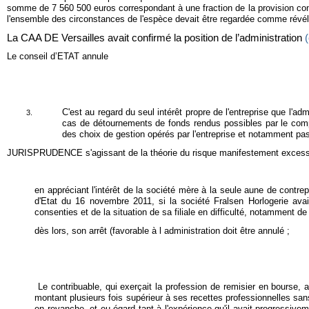
somme de 7 560 500 euros correspondant à une fraction de la provision con
l'ensemble des circonstances de l'espèce devait être regardée comme révél
La CAA DE Versailles avait confirmé la position de l’administration
(
Le conseil d’ETAT annule
C
'est au regard du seul intérêt propre de l'entreprise que l'
cas de détournements de fonds rendus possibles par le compor
des choix de gestion opérés par l'entreprise et notamment pas 
JURISPRUDENCE s'agissant de la théorie du risque manifestement excess
en appréciant l'intérêt de la société mère à la seule aune de cont
d'Etat du 16 novembre 2011, si la société Fralsen Horlogerie av
consenties et de la situation de sa filiale en difficulté, notamment de
dès lors, son arrêt (favorable à l administration doit être annulé ;
Le contribuable, qui exerçait la profession de remisier en bourse,
montant plusieurs fois supérieur à ses recettes professionnelles sans