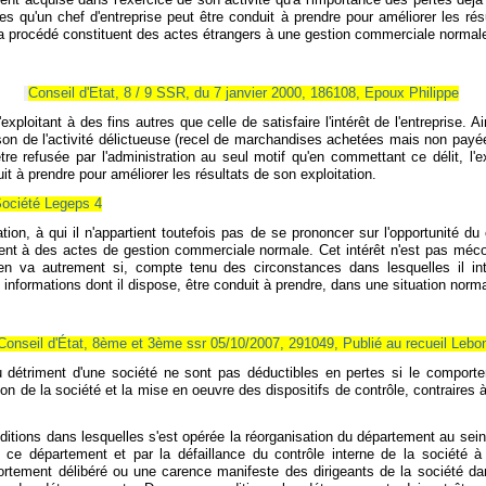
nt acquise dans l'exercice de son activité qu'à l'importance des pertes déjà e
u'un chef d'entreprise peut être conduit à prendre pour améliorer les résulta
a procédé constituent des actes étrangers à une gestion commerciale normal
Conseil d'Etat, 8 / 9 SSR, du 7 janvier 2000, 186108, Epoux Philippe
exploitant à des fins autres que celle de satisfaire l'intérêt de l'entreprise
son de l'activité délictueuse (recel de marchandises achetées mais non payées)
 refusée par l'administration au seul motif qu'en commettant ce délit, l'ex
t à prendre pour améliorer les résultats de son exploitation.
Société Legeps 4
ation, à qui il n'appartient toutefois pas de se prononcer sur l'opportunité du
ent à des actes de gestion commerciale normale. Cet intérêt n'est pas mécon
en va autrement si, compte tenu des circonstances dans lesquelles il inter
informations dont il dispose, être conduit à prendre, dans une situation norma
Conseil d'État, 8ème et 3ème ssr 05/10/2007, 291049, Publié au recueil Lebo
étriment d'une société ne sont pas déductibles en pertes si le comporteme
 de la société et la mise en oeuvre des dispositifs de contrôle, contraires à l'
itions dans lesquelles s'est opérée la réorganisation du département au sein d
 ce département et par la défaillance du contrôle interne de la société à 
rtement délibéré ou une carence manifeste des dirigeants de la société da