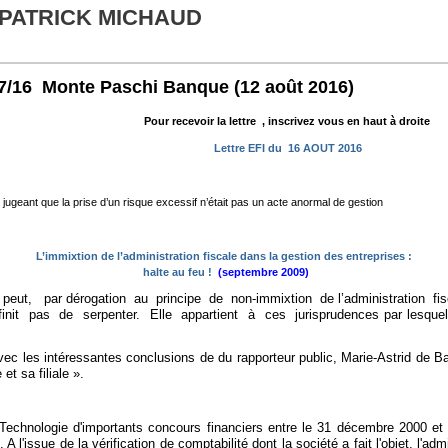
 PATRICK MICHAUD
/07/16 Monte Paschi Banque
(12 août 2016)
Pour recevoir la lettre , inscrivez vous en haut à droite
Lettre EFI du 16 AOUT 2016
en jugeant que la prise d’un risque excessif n’était pas un acte anormal de gestion
L’immixtion de l’administration fiscale dans la gestion des entreprises :
halte au feu !
(septembre 2009)
 peut, par dérogation au principe de non-immixtion de l’administration fis
 finit pas de serpenter. Elle appartient à ces jurisprudences par lesquell
 intéressantes conclusions de du rapporteur public, Marie-Astrid de Barmon
t sa filiale ».
hnologie d'importants concours financiers entre le 31 décembre 2000 et l
'issue de la vérification de comptabilité dont la société a fait l'objet, l'admi