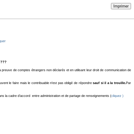
Imprimer
iquer
 ???
a preuve de comptes étrangers non déclarés et en utilisant leur droit de communication de
vent le faire mais le contribuable n'est pas obligé de répondre
sauf si il a la trouille.
Par
 dans la cadre d’accord entre administration et de partage de renseignements (
cliquez )
?