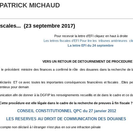
 PATRICK MICHAUD
scales...
(23 septembre 2017)
Pour recevoir la lettre d’EFI cliquez en haut à droite
Les lettres fiscales d'EFI Pour lire les tribunes antérieures cl
La lettre EFI du 24 septembre
VERS UN RETOUR DE DETOURNEMENT DE PROCEDURE
e, le précédent ministre des finances a confirmé le rôle des douanes dans la recherche de l
éclarés ET ce avec toutes les importantes conséquences financières et fiscales . Elles peu
ntentieux pour demain
ommunication afin de donner à la DGFIP les renseignements recueillis et de dans le cadre et ce
Cette procédure est elle légale dans le cadre de la recherche de preuves à fin fiscale 
CONSEIL CONSTITUTIONNEL QPC du 27 janvier 2012
LES RESERVES AU DROIT DE COMMUNICATION DES DOUANES
compte non déclaré à l étranger n’est plus en soi une infraction pénale