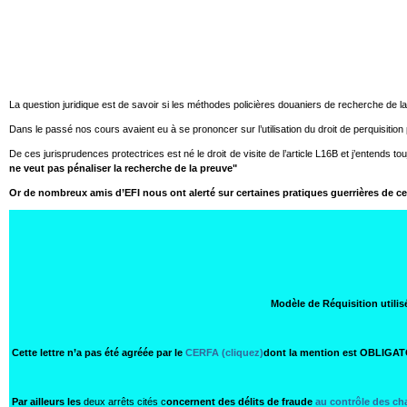
La question juridique est de savoir si les méthodes policières douaniers de recherche de la
Dans le passé nos cours avaient eu à se prononcer sur l’utilisation du droit de perquisition
De ces jurisprudences protectrices est né le droit de visite de l’article L16B et j’entends to
ne veut pas pénaliser la recherche de la preuve"
Or de nombreux amis d’EFI nous ont alerté sur certaines pratiques guerrières de c
Modèle de Réquisition utilis
Cette lettre n’a pas été agréée par le
CERFA (cliquez)
dont la mention est OBLIGATO
Par ailleurs les
deux arrêts cités c
oncernent des délits de fraude
au contrôle des c