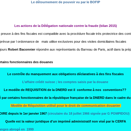
Le détournement de pouvoir vu par le BOFIP
Les actions de la Délégation nationale contre la fraude (bilan 2015)
 preuve à des fins fiscales est compatible avec la procédure fiscale très protectrice des cont
 prévue par l ordonnance de mais utilise exclusives pour des visites domiciliaires fiscales
ujours
Robert Baconnier
répondre aux représentants du Barreau de Paris, actif dans la prépara
ertains fonctionnaires des douanes
Le contrôle du manquement aux obligations déclaratives à des fins fiscales
L’affaire crédit suisse ; les comptes saisis par la douane
Le modèle de REQUISITION de la DNERD est il conforme à nos conventions??
é par certains fonctionnaires de la république française de la DNERD dans le cadre 
Modèle de Réquisition utilisé pour le droit de communication douanier
IRE depuis le 1er janvier 1967
(circulaire du 18 juillet 1966 signée par G POMPIDOU)
Quelle est la valeur juridique d'un imprimé administratif non visé par le CERFA
hanges abrogé en 1999