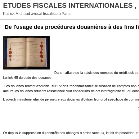
ETUDES FISCALES INTERNATIONALES ,
Patrick Michaud avocat fiscaliste à Paris
De l'usage des procédures douanières à des fins fi
Dans l affaire de la saisie des comptes du crédit suiss
l’article 65 du code des douanes
Les douanes tentent d'obtenir -sur PV-des reconnaissance d'utilisation de comptes non d
ailleurs les douanes refusent l'assistance d'un conseil lors de cet interrogatoire !!!!! du co
L objectif ministériel était de permettre aux douanes d’utiliser leur droit spécifique de c
Or depuis la suppression du contrôle des changes « strico sensu », le fait de posséder un 