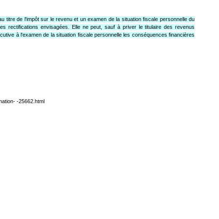
 titre de l'impôt sur le revenu et un examen de la situation fiscale personnelle du
es rectifications envisagées. Elle ne peut, sauf à priver le titulaire des revenus
nsécutive à l'examen de la situation fiscale personnelle les conséquences financières
mation- -25662.html