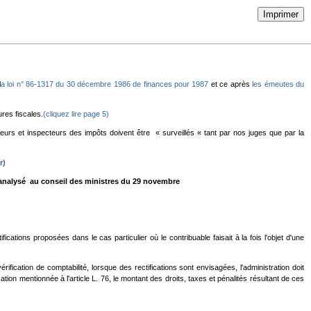
Imprimer
l
a loi n° 86-1317 du 30 décembre 1986 de finances pour 1987
et ce après
les émeutes du
ures fiscales.
(cliquez lire page 5)
leurs et inspecteurs des impôts doivent être « surveillés « tant par nos juges que par la
r)
nalysé au conseil des ministres du 29 novembre
ations proposées dans le cas particulier où le contribuable faisait à la fois l'objet d'une
rification de comptabilité, lorsque des rectifications sont envisagées, l'administration doit
ion mentionnée à l'article L. 76, le montant des droits, taxes et pénalités résultant de ces