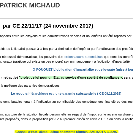
 PATRICK MICHAUD
n par CE 22/11/17
(24 novembre 2017)
apports entre les citoyens et les administrations fiscales et douanières ont été reprises par 
ds de la fiscalité passait à la fois par la diminution de l'impôt et par l'amélioration des procéd
une nécessité démocratique, les pouvoirs des
ordonnateurs secondaires
que sont les contrô
scaux locaux (pratique qui existe un peu encore) soit un manquement à l’obligation d’impartialité
O FOUQUET L'obligation d'impartialité et de loyauté (mise à jou
eur rebaptisé
"projet de loi pour un Etat au service d’une société de confiance »,
sera a
 la meilleure des garanties démocratiques
Le recours hiérarchique est une garantie substantielle ( CE 09.11.2015)
contribuables tenant à l'indication au contribuable des conséquences financières des rectific
tradictoire de la situation fiscale personnelle au regard de l'impôt sur le revenu ou d'une vé
proposés, dans la proposition prévue au premier alinéa de l'article L. 57 ou dans la notificat
Conseil d'État, 8ème - 3ème chambres réunies, 22/11/2017, 393297