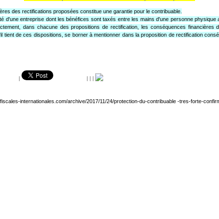
ères des rectifications proposées constitue une garantie pour le contribuable.
ité d'une entreprise dont les bénéfices sont taxés entre les mains d'une personne physique au
stinctement, dans chacune des propositions de rectification, les conséquences financières d
 qu'il tient de ces dispositions, se borner à mentionner dans la proposition de rectification co
|
|
|
|
fiscales-internationales.com/archive/2017/11/24/protection-du-contribuable -tres-forte-confir