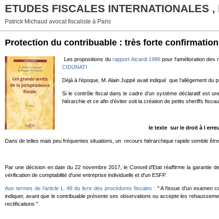
ETUDES FISCALES INTERNATIONALES ,
Patrick Michaud avocat fiscaliste à Paris
Protection du contribuable : très forte confirmatio
Les propositions du
rapport Aicardi 1986
pour l'amélioration des r
CIDUNATI
Déjà à l’époque, M. Alain Juppé avait indiqué que l'allègement du poi
Si le contrôle fiscal dans le cadre d’un système déclaratif est 
hiérarchie et ce afin d’éviter soit la création de petits sheriffs fi
le texte sur le droit à l err
Dans de telles mais peu fréquentes situations, un recours hiérarchique rapide semble être
Par une décision en date du 22 novembre 2017, le Conseil d'Etat réaffirme la garantie des 
vérification de comptabilité d'une entreprise individuelle et d'un ESFP.
Aux termes de l'article L. 48 du livre des procédures fiscales :
" A l'issue d'un examen con
indiquer, avant que le contribuable présente ses observations ou accepte les rehaussements 
rectifications ".