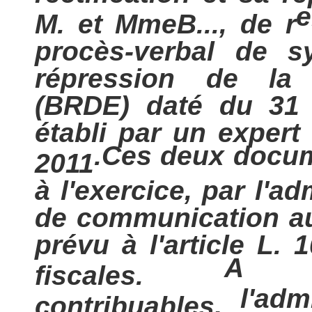
e
M. et MmeB..., de r
procès-verbal de s
répression de la
(BRDE) daté du 31 
établi par un expert
.
Ces deux docum
2011
à l'exercice, par l'ad
de communication aup
prévu à l'article L.
A l
fiscales.
l'adm
contribuables,