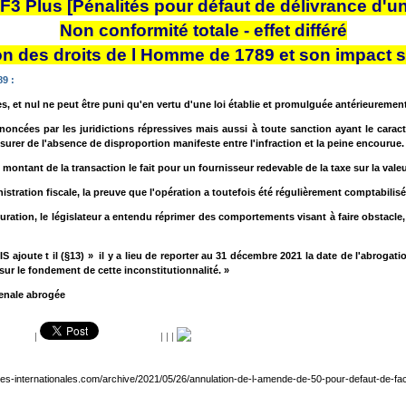
F3 Plus [Pénalités pour défaut de délivrance d'un
Non conformité totale - effet différé
on des droits de l Homme de 1789 et son impact sur
89 :
s, et nul ne peut être puni qu'en vertu d'une loi établie et promulguée antérieurement
ncées par les juridictions répressives mais aussi à toute sanction ayant le caract
surer de l'absence de disproportion manifeste entre l'infraction et la peine encourue.
ntant de la transaction le fait pour un fournisseur redevable de la taxe sur la valeur
nistration fiscale, la preuve que l'opération a toutefois été régulièrement comptabili
ation, le législateur a entendu réprimer des comportements visant à faire obstacle,
S ajoute t il (§13) » il y a lieu de reporter au 31 décembre 2021 la date de l'abroga
sur le fondement de cette inconstitutionnalité. »
penale abrogée
|
|
|
|
les-internationales.com/archive/2021/05/26/annulation-de-l-amende-de-50-pour-defaut-de-fa