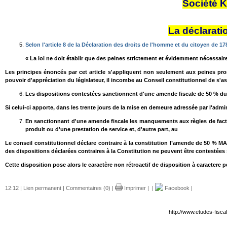
Société K
La déclarati
Selon l'article 8 de la Déclaration des droits de l'homme et du citoyen de 17
« La loi ne doit établir que des peines strictement et évidemment nécessaire
Les principes énoncés par cet article s'appliquent non seulement aux peines prono
pouvoir d'appréciation du législateur, il incombe au Conseil constitutionnel de s'as
Les dispositions contestées sanctionnent d'une amende fiscale de 50 % du mo
Si celui-ci apporte, dans les trente jours de la mise en demeure adressée par l'admi
En sanctionnant d'une amende fiscale les manquements aux règles de factur
produit ou d'une prestation de service et, d'autre part, au
Le conseil constitutionnel déclare contraire à la constitution l’amende de 50 % MAI
des dispositions déclarées contraires à la Constitution ne peuvent être contestées 
Cette disposition pose alors le caractère non rétroactif de disposition à caractere 
12:12 |
Lien permanent
|
Commentaires (0)
|
Imprimer
|
|
Facebook
|
http://www.etudes-fisca