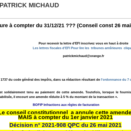
 PATRICK MICHAUD
ure à compter du 31/12/21 ??? (Conseil const 26 mai
Pour recevoir la lettre d’EFI inscrivez vous en haut à droite
Les lettres fiscales d'EFI Pour lire les tribunes antérieures cliq
patrickmichaud@orange.fr
le 1737 du code général des impôts, dans sa rédaction résultant de
l'ordonnance du 7
nt est solidairement tenu au paiement de cette amende. Toutefois, lorsque le fourn
tabilisée, il encourt une amende réduite à 5 % du montant de la transaction ».
BOFIP Infractions aux règles de facturation
Le conseil constitutionnel a annule cette amend
MAIS à compter du 1er janvier 2021
Décision n° 2021-908 QPC du 26 mai 2021