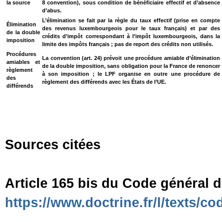
la source
8 convention), sous condition de bénéficiaire effectif et d’absence
d’abus.
L’élimination se fait par la règle du taux effectif (prise en compte
Élimination
des revenus luxembourgeois pour le taux français) et par des
de la double
crédits d’impôt correspondant à l’impôt luxembourgeois, dans la
imposition
limite des impôts français ; pas de report des crédits non utilisés.
Procédures
La convention (art. 24) prévoit une procédure amiable d’élimination
amiables et
de la double imposition, sans obligation pour la France de renoncer
règlement
à son imposition ; le LPF organise en outre une procédure de
des
règlement des différends avec les États de l’UE.
différends
Sources citées
Article 165 bis du Code général d
https://www.doctrine.fr/l/texts/