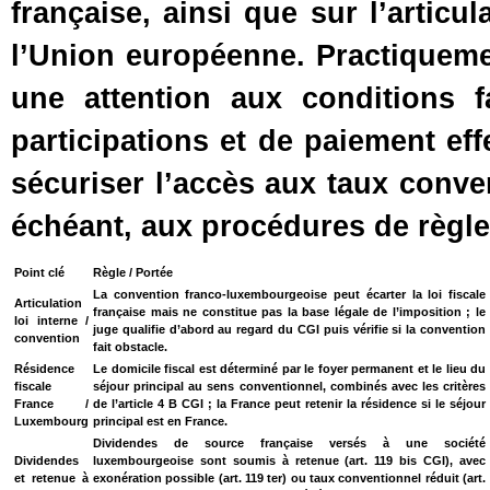
française, ainsi que sur l’articul
l’Union européenne. Practiqueme
une attention aux conditions f
participations et de paiement ef
sécuriser l’accès aux taux conven
échéant, aux procédures de règle
Point clé
Règle / Portée
La convention franco‑luxembourgeoise peut écarter la loi fiscale
Articulation
française mais ne constitue pas la base légale de l’imposition ; le
loi interne /
juge qualifie d’abord au regard du CGI puis vérifie si la convention
convention
fait obstacle.
Résidence
Le domicile fiscal est déterminé par le foyer permanent et le lieu du
fiscale
séjour principal au sens conventionnel, combinés avec les critères
France /
de l’article 4 B CGI ; la France peut retenir la résidence si le séjour
Luxembourg
principal est en France.
Dividendes de source française versés à une société
Dividendes
luxembourgeoise sont soumis à retenue (art. 119 bis CGI), avec
et retenue à
exonération possible (art. 119 ter) ou taux conventionnel réduit (art.