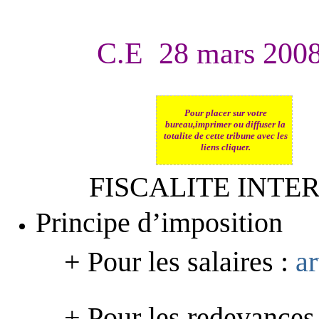
C.E 28 mars 200
Pour placer sur votre
bureau,imprimer ou diffuser la
totalite de cette tribune avec les
liens
cliquer.
FISCALITE INTE
Principe d’imposition
+ Pour les salaires :
a
+ Pour les redevances