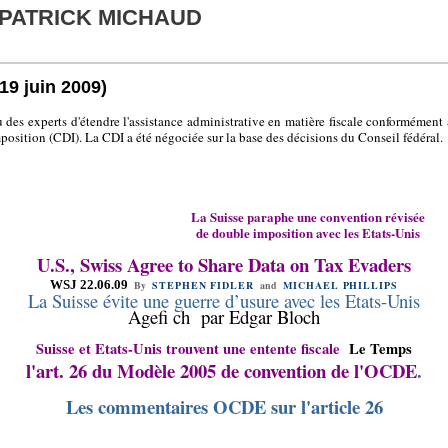
 PATRICK MICHAUD
(19 juin 2009)
 des experts d'étendre l'assistance administrative en matière fiscale conformément
sition (CDI). La CDI a été négociée sur la base des décisions du Conseil fédéral.
La Suisse paraphe une convention révisée
de double imposition avec les Etats-Unis
U.S., Swiss Agree to Share Data on Tax Evaders
WSJ 22.06.09
By
STEPHEN FIDLER
and
MICHAEL PHILLIPS
La Suisse évite une guerre d’usure avec les Etats-Unis
Agefi ch
par Edgar Bloch
Suisse et Etats-Unis trouvent une entente fiscale
Le Temps
l'art. 26 du Modèle 2005 de convention de l'OCDE
.
Les commentaires OCDE sur l'article 26