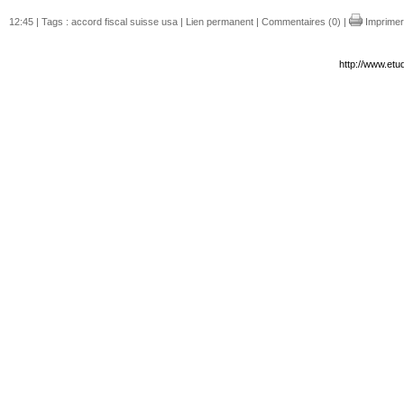
12:45 | Tags :
accord fiscal suisse usa
|
Lien permanent
|
Commentaires (0)
|
Imprimer
http://www.etu