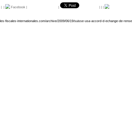
|
|
Facebook
|
|
|
|
|
des-fiscales-internationales.com/archive/2009/06/19/suisse-usa-accord-d-echange-de-rens