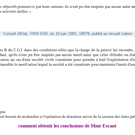
 objectifs poursuivis par leurs auteurs, ils n'ont pu être inspirés par aucun autre mot
 activités réelles »
Conseil d'Etat, 7/8/9 SSR, du 10 juin 1981, 19079, publié au recueil Lebon
ies B du C.G.I. dans des conditions telles que la charge de la preuve lui incombe,
aut, qu'ils n'ont pu être inspirés par aucun motif autre que celui d'éluder ou d'att
ation au cas d'une société civile constituée pour prendre à bail l'exploitation d'u
lausible le motif selon lequel la société a été constituée pour maintenir l'unité d'un
 pas
il soit besoin de rechercher si l'opération de donation suivie de la cession des titres
comment obtenir les conclusions de Mme Escaut