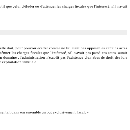
if que celui d'éluder ou d'atténuer les charges fiscales que l'intéressé, s'il n'avait
 elle doit, pour pouvoir écarter comme ne lui étant pas opposables certains actes
énuer les charges fiscales que l'intéressé, s'il n'avait pas passé ces actes, aurait
n domaine ; l'administration n'établit pas l'existence d'un abus de droit dès lors
e exploitation familiale.
 présentait dans son ensemble un but exclusivement fiscal, »