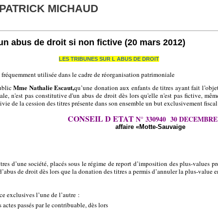
 PATRICK MICHAUD
n abus de droit si non fictive
(20 mars 2012)
LES TRIBUNES SUR L ABUS DE DROIT
on fréquemment utilisée dans le cadre de réorganisation patrimoniale
Mme Nathalie Escaut,
public
qu’une donation aux enfants de titres ayant fait l’obj
le, n'est pas constitutive d'un abus de droit dès lors qu'elle n'est pas fictive, même 
ivie de la cession des titres présente dans son ensemble un but exclusivement fiscal
CONSEIL D ETAT
N° 330940
30 DECEMBRE 
affaire «Motte-Sauvaige
res d’une société, placés sous le régime de report d’imposition des plus-values pr
 d’abus de droit dès lors que la donation des titres a permis d’annuler la plus-value
ce exclusives l’une de l’autre :
 actes passés par le contribuable, dès lors