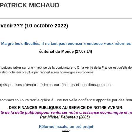
 PATRICK MICHAUD
evenir???
(10 octobre 2022)
Malgré les difficultés, il ne faut pas renoncer « endouce » aux réformes
éditorial du Monde (27.07.14)
jours tabler sur une « reprise de la conjoncture ». Or la vérité de la France est qu’elle doi
ays décroche encore plus par rapport à ses homologues européens.
jets porteurs d'avenir crédibles car réalistes et non démagogiques.
sommes toujours sortie grâce à
une nouvelle confiance apportée par des h
DES FINANCES PUBLIQUES AU SERVICE DE NOTRE AVENIR
ité de la dette publiquepour renforcer notre croissance économique et n
Par Michel Pébereau (2005)
Réforme fiscale; un pré projet
avec