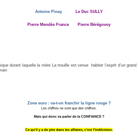
Antoine Pinay
Le Duc SULLY
Pierre Mendès France
Pierre Bérégovoy
mique durant laquelle la mère La trouille est venue habiter l’esprit d’un gr
umain
Zone euro : va-t-on franchir la ligne rouge ?
Les chiffres ne sont que des chiffres.
Mais qui donc va parler de la CONFIANCE ?
Ce qu'il y a de pire dans les affaires, c'est l'indécision.