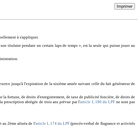
Imprimer
nellement à s'appliquer.
 son titulaire pendant un certain laps de temps », est la seule qui puisse jouer au
inistration.
s'exerce jusqu'à l'expiration de la sixième année suivant celle du fait générateur de
r la fortune, de droits d'enregistrement, de taxe de publicité foncière, de droits de
a prescription abrégée de trois ans prévue par l'
article L.180 du LPF
ne sont pas
t au 2ème alinéa de l'
article L.174 du LPF
(procès-verbal de flagrance et activités