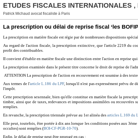
ETUDES FISCALES INTERNATIONALES ,
Patrick Michaud avocat fiscaliste à Paris
La prescription ou délai de reprise fiscal ‘les BOFI
La prescription en matière fiscale est régie par de nombreuses dispositions spécial
Au regard de l'action fiscale, la prescription extinctive, que l'article 2219 du c
profit des contribuables.
II convient d'établir en matière fiscale une distinction entre l'action en reprise qui
La prescription examinée dans le présent titre concerne le droit de reprise de l'ad
ATTENTION La prescription de l'action en recouvrement est soumise à des textes
Aux termes de l'
article L.186 du LPF
, lorsqu'il n'est pas expressément prévu de dé
l'impôt.
Cette prescription sexennale, bien qu'elle constitue en matière fiscale la prescript
timbre, ainsi que de taxes, redevances et impositions assimilées ou recouvrées su
remplies.
En revanche, la prescription triennale prévue au 1er alinéa des
articles L.169 du 
Elle peut, toutefois, être portée à dix ans lorsque les conditions posées aux 3ème 
occultes) sont remplies (
BOI-CF-PGR-10-70
).
Enfin, le délai de reprise peut être prorogé en cas :