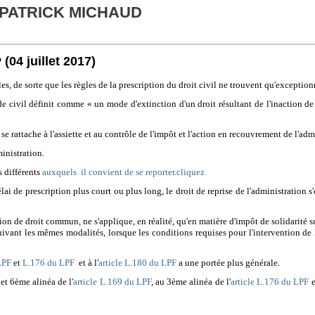
 PATRICK MICHAUD
P
(04 juillet 2017)
es, de sorte que les règles de la prescription du droit civil ne trouvent qu'exception
ode civil définit comme « un mode d'extinction d'un droit résultant de l'inaction de
 se rattache à l'assiette et au contrôle de l'impôt et l'action en recouvrement de l'adm
ministration.
 différents
auxquels il convient de se reporter.cliquez
lai de prescription plus court ou plus long, le droit de reprise de l'administration 
ion de droit commun, ne s'applique, en réalité, qu'en matière d'impôt de solidarité su
ivant les mêmes modalités, lorsque les conditions requises pour l'intervention de l
LPF
et
L.176 du LPF
et à l'
article L.180 du LPF
a une portée plus générale.
et 6ème alinéa de l'
article L.169 du LPF
, au 3ème alinéa de l'
article L.176 du LPF
e