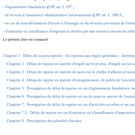
- d'agissements frauduleux
(
LPF, art. L.187
;
- de recours à l'assistance administrative internationale
(
LPF, art. L. 188 A
;
- en cas de non-déclaration d'avoirs à l'étranger ou de revenus provenant de l'étr
- d'omission ou insuffisance d'imposition révélée par une instance devant les tri
Le présent titre est consacré :
Chapitre 1 : Effets de la prescription – Exceptions aux règles générales – Interrup
Chapitre 2 : Délais de reprise en matière d'impôt sur le revenu, d'impôt sur les s
Chapitre 3 : Délais de reprise en matière de taxes sur le chiffre d'affaires et tax
Chapitre 4 : Délais de reprise en matière d'enregistrement, de publicité foncière,
Chapitre 5 : Prorogation du délai de reprise en cas d'agissements frauduleux, en m
Chapitre 6 : Prorogation du délai de reprise en cas de mise en oeuvre de l'assis
Chapitre 7 : Prorogation du délai de reprise en cas d'activités occultes et en ca
Chapitre 7.5 : Délais de reprise en cas d'omission ou d'insuffisance d'impositi
Chapitre 8 : Prescription des pénalités fiscales