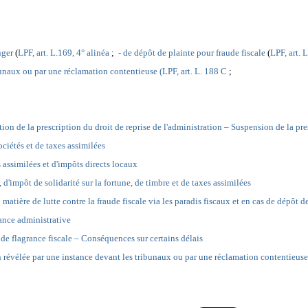
anger
(
LPF, art. L.169, 4° alinéa
;
- de dépôt de plainte pour fraude fiscale
(
LPF, art. 
bunaux ou par une réclamation contentieuse (
LPF, art. L. 188 C
;
tion de la prescription du droit de reprise de l'administration – Suspension de la pre
ociétés et de taxes assimilées
es assimilées et d'impôts directs locaux
 d'impôt de solidarité sur la fortune, de timbre et de taxes assimilées
atière de lutte contre la fraude fiscale via les paradis fiscaux et en cas de dépôt de
tance administrative
s de flagrance fiscale – Conséquences sur certains délais
on révélée par une instance devant les tribunaux ou par une réclamation contentieuse