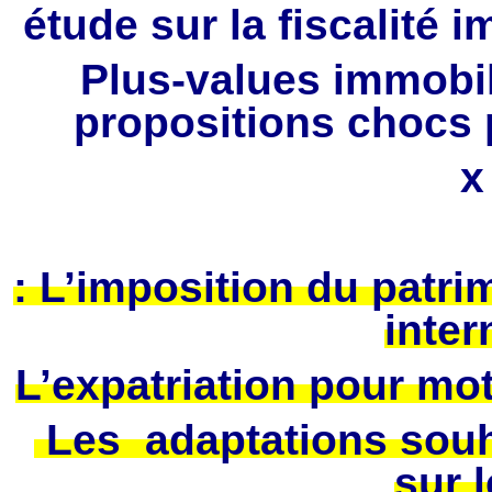
étude sur la fiscalité 
Plus-values immobil
propositions chocs p
x
: L’imposition du patr
inter
L’expatriation pour moti
Les adaptations souh
sur 