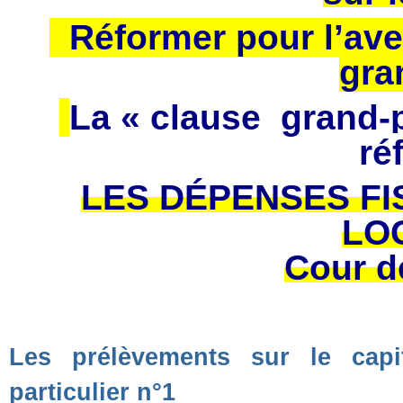
Réformer pour l’aveni
gra
La « clause grand-
ré
LES DÉPENSES FI
LO
Cour d
Les prélèvements sur le capi
particulier n°1