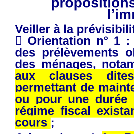
propositions
l’im
Veiller à la prévisibil
 Orientation n° 1 : 
des prélèvements ob
des ménages, notam
aux clauses dit
permettant de mainte
ou pour une durée d
régime fiscal exista
cours
;