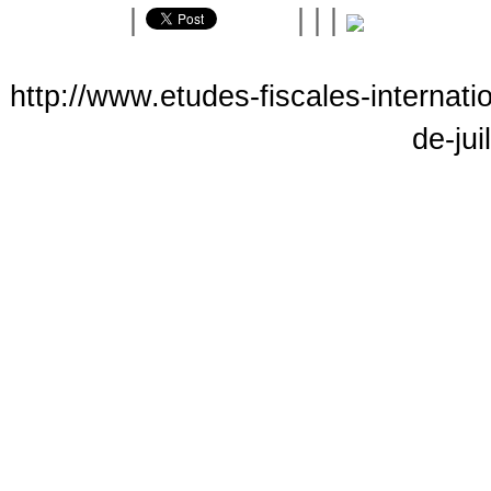
|
|
|
|
http://www.etudes-fiscales-internati
de-jui