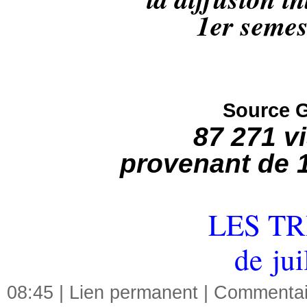
1er semes
Source G
87 271 v
provenant de 1
LES TR
de ju
08:45 |
Lien permanent
|
Commentair