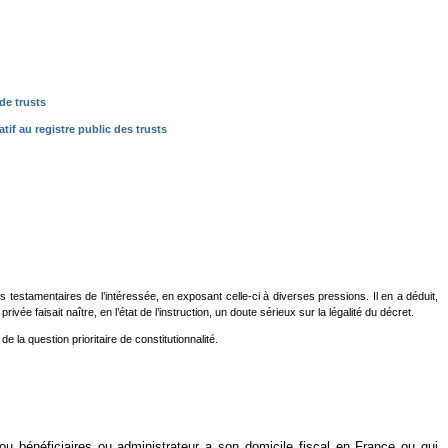
de trusts
atif au registre public des trusts
s testamentaires de l’intéressée, en exposant celle-ci à diverses pressions. Il en a déduit,
ivée faisait naître, en l’état de l’instruction, un doute sérieux sur la légalité du décret.
e la question prioritaire de constitutionnalité.
ou bénéficiaires ou administrateur a son domicile fiscal en France ou qui