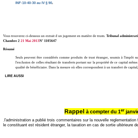
INF-10-40-30 au IV § 90
.
Vous trouverez ci-dessous un extrait d un jugement en matière de trusts.
Tribunal administrat
Chambre 2
21 Mai 2013
N° 1105647
Résumé
Seuls peuvent être considérés comme produits de trust étranger, soumis à l'impôt sur
l'exclusion de celles résultant de transferts portant sur la propriété de ce capital mê
qualité de bénéficiaire. Dans la mesure où elles correspondent à un transfert de capita
LIRE AUSSI
er
Rappel
à compter du 1
janvi
.
l'administration a publié trois commentaires sur la nouvelle reglementation 
le constituant est résident étranger, la taxation en cas de sortie ultérieure 