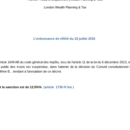
London Wealth Planning & Tax
L’ordonnance de référé du 22 juillet 2016
’article 1649 AB du code général des impôts, issu de l’article 11 de la loi du 6 décembre 2013, 
public des trusts est suspendue, dans l’attente de la décision du Conseil constitutionnel s
Mme B... tendant à l’annulation de ce décret.
nt la sanction est de 12.5%%
(article 1736 IV bis )