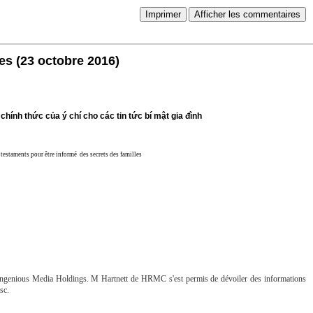
Imprimer
Afficher les commentaires
les
(23 octobre 2016)
hính thức của ý chí cho các tin tức bí mật gia đình
es testaments pour être informé des secrets des familles
re Ingenious Media Holdings. M Hartnett de HRMC s'est permis de dévoiler des informations
isc.