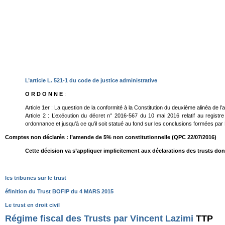
L’article L. 521-1 du code de justice administrative
O R D O N N E
:
Article 1er : La question de la conformité à la Constitution du deuxième alinéa de l
Article 2 : L’exécution du décret n° 2016-567 du 10 mai 2016 relatif au registre 
ordonnance et jusqu’à ce qu’il soit statué au fond sur les conclusions formées par 
Comptes non déclarés : l’amende de 5% non constitutionnelle (QPC 22/07/2016)
Cette décision va s’appliquer implicitement aux déclarations des trusts do
les tribunes sur le trust
éfinition du Trust BOFIP du 4 MARS 2015
Le trust en droit civil
Régime fiscal des Trusts par Vincent Lazimi
TTP