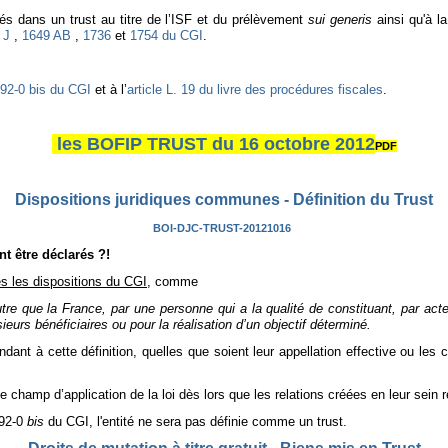
cés dans un trust au titre de l’ISF et du prélèvement
sui generis
ainsi qu'à la
 J
,
1649 AB
,
1736
et
1754 du CGI
.
92-0 bis du CGI
et à l’
article L. 19 du livre des procédures fiscales
.
les BOFIP TRUST du 16 octobre 2012
PDF
Dispositions juridiques communes - Définition du Trust
BOI-DJC-TRUST-20121016
t être déclarés ?!
tes les dispositions du CGI,
comme
autre que la France, par une personne qui a la qualité de constituant, par ac
sieurs bénéficiaires ou pour la réalisation d’un objectif déterminé.
ant à cette définition, quelles que soient leur appellation effective ou les ca
e champ d’application de la loi dès lors que les relations créées en leur sein r
792-0
bis
du CGI, l'entité ne sera pas définie comme un trust.