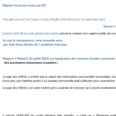
Régime fiscal des trusts par EFI
"Fiscalité du trust" en France >Loi du 29 juillet 2011>Décret du 14 septembre 2012
Décret n°
L'
article 1649 AB du code général des impôts
prévoit la création d'un registre public des t
Je suis la transparence, cette nouvelle vertu.
.par Jean Denis Bredin de l' académie francaise.
Rapport V Rabault (22 juillet 2016) sur Application des mesures fiscales contenues 
(les prochaines instructions à paraitre )
Le juge des référés a estimé que la nature des informations personnelles accessibles via ce
d’une part, que l’atteinte portée à sa situation personnelle était suffisante pour caractériser u
Le juge des référés a en outre estimé qu’il y avait lieu de renvoyer au Conseil constitutionne
l' article 1649 AB du code général des impôts, a créé un « Registre publ