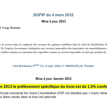
BOFIP du 4 mars 2015
Mise à jour 2013
if Cergy-Pontoise
 le revenu dans la catégorie des revenus de capitaux mobiliers dans le chef du bénéficiaire du 
me. En l'espèce, les sommes réintégrées aux revenus imposables des requérants ont essentiellement po
l, lesdites sommes ne sauraient être regardées comme un revenu imposable en tant que produit de t
ième
CAA Bordeaux, 4
Ch., 6 sept. 2012, n° 10BX01374, M. Thacker
Mise à jour Janvier 2013
er 2013 le prélèvement spécifique du trust est de 1,5% co
fiscale concernat les trusts:L'exonération d'ISF est étendue aux « trusts retra
des biens restés dans le trust est précisée