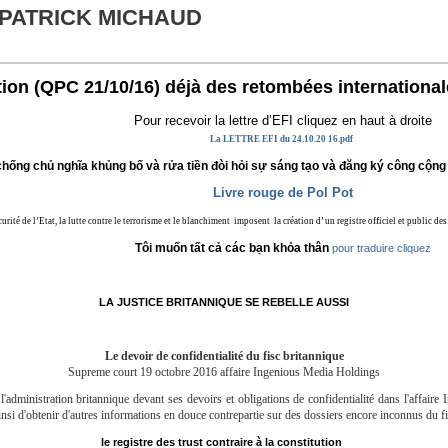
 PATRICK MICHAUD
ution (QPC 21/10/16) déjà des retombées internationa
Pour recevoir la lettre d’EFI cliquez en haut à droite
La LETTRE EFI du 24.10.20 16.pdf
hống chủ nghĩa khủng bố và rửa tiền đòi hỏi sự sáng tạo và đăng ký công cộng c
Livre rouge de Pol Pot
curité de l’Etat, la lutte contre le terrorisme et le blanchiment imposent la création d’ un registre officiel et public d
Tôi muốn tất cả các bạn khỏa thân
pour traduire cliquez
LA JUSTICE BRITANNIQUE SE REBELLE AUSSI
Le devoir de confidentialité du fisc britannique
Supreme court 19 octobre 2016 affaire Ingenious Media Holdings
ministration britannique devant ses devoirs et obligations de confidentialité dans l'affai
insi d'obtenir d'autres informations en douce contrepartie sur des dossiers encore inconnus du f
le registre des trust contraire à la constitution