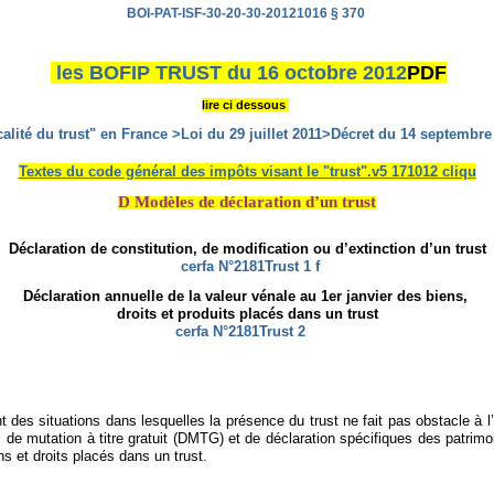
BOI-PAT-ISF-30-20-30-20121016 § 370
les BOFIP TRUST du 16 octobre 2012
PDF
lire ci dessous
calité du trust" en France >Loi du 29 juillet 2011>Décret du 14 septembre
Textes du code général des impôts visant le "trust".v5 171012 cliqu
D Modèles de déclaration d’un trust
Déclaration de constitution, de modification ou d’extinction d’un trust
cerfa N°2181Trust 1
f
Déclaration annuelle de la valeur vénale au 1er janvier des biens,
droits et produits placés dans un trust
cerfa N°2181Trust 2
t des situations dans lesquelles la présence du trust ne fait pas obstacle à l’
its de mutation à titre gratuit (DMTG) et de déclaration spécifiques des patr
ns et droits placés dans un trust.