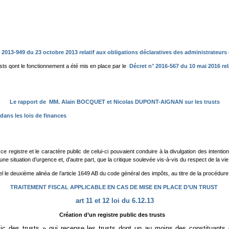
 2013-949 du 23 octobre 2013 relatif aux obligations déclaratives des administrateurs 
rusts qont le fonctionnement a été mis en place par le
Décret n° 2016-567 du 10 mai 2016 rel
Le rapport de MM. Alain BOCQUET et Nicolas DUPONT-AIGNAN sur les trusts
dans les lois de finances
 registre et le caractère public de celui-ci pouvaient conduire à la divulgation des intention
ne situation d’urgence et, d’autre part, que la critique soulevée vis-à-vis du respect de la vie pr
l le deuxième alinéa de l’article 1649 AB du code général des impôts, au titre de la procédure d
TRAITEMENT FISCAL APPLICABLE EN CAS DE MISE EN PLACE D’UN TRUST
art 11 et 12 loi du 6.12.13
Création d’un registre public des trusts
ic des trusts » qui recense les trusts dont un au moins des constituants 