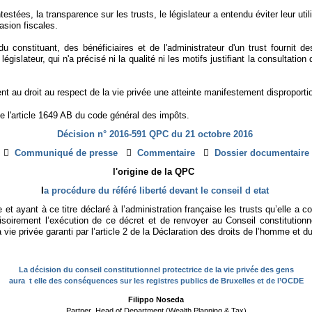
estées, la transparence sur les trusts, le législateur a entendu éviter leur uti
évasion fiscales.
u constituant, des bénéficiaires et de l'administrateur d'un trust fournit
 législateur, qui n'a précisé ni la qualité ni les motifs justifiant la consulta
nt au droit au respect de la vie privée une atteinte manifestement disproportio
de l'article 1649 AB du code général des impôts.
Décision n° 2016-591 QPC du 21 octobre 2016

Communiqué de presse

Commentaire

Dossier documentaire
l'origine de la QPC
l
a procédure du référé liberté devant le conseil d etat
et ayant à ce titre déclaré à l’administration française les trusts qu’elle a 
irement l’exécution de ce décret et de renvoyer au Conseil constitutionnel
 vie privée garanti par l’article 2 de la Déclaration des droits de l’homme et 
La décision du conseil constitutionnel protectrice de la vie privée des gens
aura t elle des conséquences sur les registres publics de Bruxelles et de l’OCDE
Filippo Noseda
Partner Head of Department (Wealth Planning & Tax)