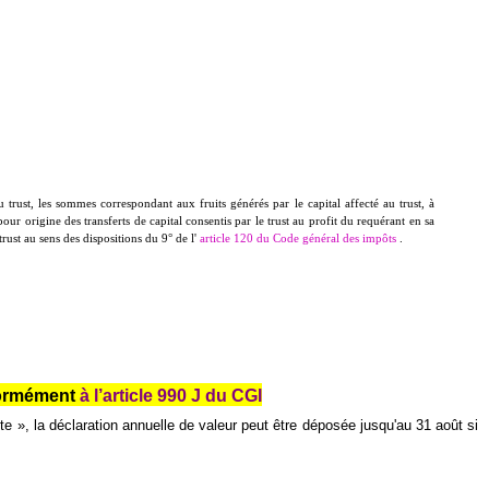
trust, les sommes correspondant aux fruits générés par le capital affecté au trust, à
ur origine des transferts de capital consentis par le trust au profit du requérant en sa
rust au sens des dispositions du 9° de l'
article 120 du Code général des impôts
.
nformément
à l’article 990 J du CGI
ite », la déclaration annuelle de valeur peut être déposée jusqu'au 31 août si