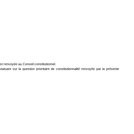
est renvoyée au Conseil constitutionnel.
tatuant sur la question prioritaire de constitutionnalité renvoyée par la présente