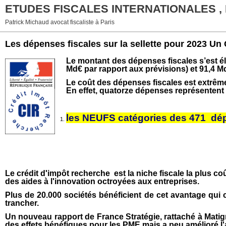
ETUDES FISCALES INTERNATIONALES ,
Patrick Michaud avocat fiscaliste à Paris
Les dépenses fiscales sur la sellette pour 2023 U
Le montant des dépenses fiscales s’est éle
Md€ par rapport aux prévisions) et 91,4 M
Le coût des dépenses fiscales est extrê
En effet, quatorze dépenses représentent 
les NEUFS catégories des 471 dép
Le crédit d'impôt recherche est la niche fiscale la plus co
des aides à l'innovation octroyées aux entreprises.
Plus de 20.000 sociétés bénéficient de cet avantage qui co
trancher.
Un nouveau rapport de France Stratégie, rattaché à Matigno
des effets bénéfiques pour les PME mais a peu amélioré l'