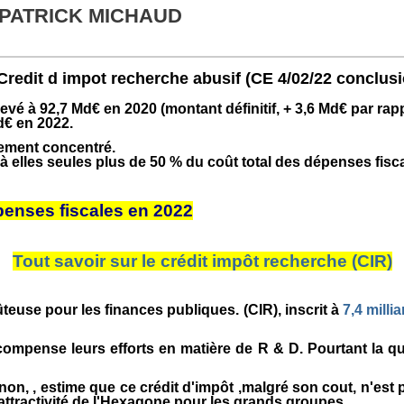
 PATRICK MICHAUD
n Credit d impot recherche abusif (CE 4/02/22 concl
vé à 92,7 Md€ en 2020 (montant définitif, + 3,6 Md€ par rapp
d€ en 2022.
mement concentré.
à elles seules plus de 50 % du coût total des dépenses fisc
enses fiscales en 2022
Tout savoir sur le crédit impôt recherche (CIR)
ûteuse pour les finances publiques. (CIR), inscrit à
7,4 milli
mpense leurs efforts en matière de R & D. Pourtant la questio
n, , estime que ce crédit d'impôt ,malgré son cout, n'est pas
attractivité de l'Hexagone pour les grands groupes