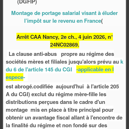
(DGFIP)
Montage de portage salarial visant à éluder
l’impôt sur le revenu en France
(
Arrêt CAA Nancy, 2e ch., 4 juin 2026, n°
24NC02869.
La clause anti-abus propre au régime des
sociétés mères et filiales jusqu'alors prévu au
k
du 6 de l'article 145 du CGI
-applicable en l
espece
-
est abrogé.codifiée aujourd'hui à l'article 205
A du CGI) exclut du régime mère-fille les
distributions perçues dans le cadre d'un
montage mis en place à titre principal pour
obtenir un avantage fiscal allant à l'encontre de
la finalité du régime et non fondé sur des