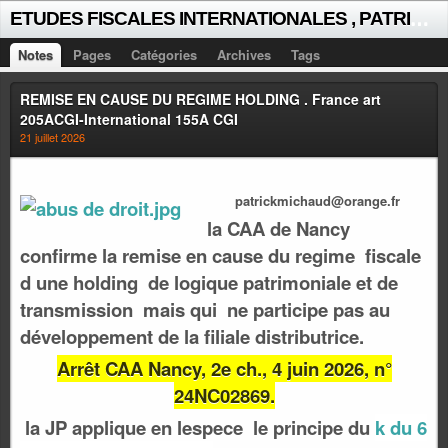
E
TUDES FISCALES INTERNATIONALES , PATRICK MICHAUD
Notes
Pages
Catégories
Archives
Tags
REMISE EN CAUSE DU REGIME HOLDING . France art
205ACGI-International 155A CGI
21 juillet 2026
patrickmichaud@orange.fr
la CAA de Nancy
confirme la remise en cause du regime fiscale
d une holding de logique patrimoniale et de
transmission mais qui ne participe pas au
développement de la filiale distributrice.
Arrêt CAA Nancy, 2e ch., 4 juin 2026, n°
24NC02869.
la JP applique en lespece le principe du
k du 6