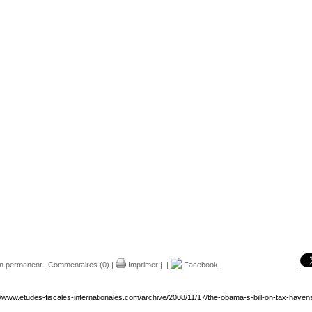
en permanent
|
Commentaires (0)
|
Imprimer
|
|
Facebook
|
|
//www.etudes-fiscales-internationales.com/archive/2008/11/17/the-obama-s-bill-on-tax-haven