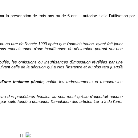
la prescription de trois ans ou de 6 ans – autorise t elle l’utilisation par
au titre de l'année 1999 après que l'administration, ayant fait jouer
pris connaissance d'une insuffisance de déclaration portant sur une
coulés, les omissions ou insuffisances d'imposition révélées par une
vant celle de la décision qui a clos l'instance et au plus tard jusqu'à
s
d'une instance pénale
, notifie les redressements et recouvre les
livre des procédures fiscales au seul motif qu'elle n'apportait aucune
par suite fondé à demander l'annulation des articles 1er à 3 de l'arrêt
|
|
|