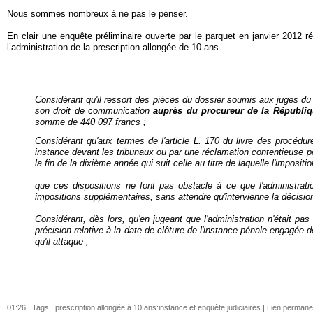
Nous sommes nombreux à ne pas le penser.
En clair une enquête préliminaire ouverte par le parquet en janvier 2012 ré
l’administration de la prescription allongée de 10 ans
Considérant qu'il ressort des pièces du dossier soumis aux juges du 
son droit de communication
auprès du
procureur
de la Républiq
somme de 440 097 francs ;
Considérant qu'aux termes de l'article L. 170 du livre des procédur
instance devant les tribunaux ou par une réclamation contentieuse peuv
la fin de la dixième année qui suit celle au titre de laquelle l'impositi
que ces dispositions ne font pas obstacle à ce que l'administrati
impositions supplémentaires, sans attendre qu'intervienne la décision 
Considérant, dès lors, qu'en jugeant que l'administration n'était pas
précision relative à la date de clôture de l'instance pénale engagée d
qu'il attaque ;
01:26 | Tags :
prescription allongée à 10 ans:instance et enquête judiciaires
|
Lien permane