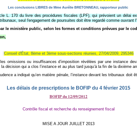
Les conclusions LIBRES de Mme Aurélie BRETONNEAU, rapporteur public
ticle L. 170 du livre des procédures fiscales (LPF), qui prévoient un délai e
tribunaux, seul l'engagement de poursuites doit être regardé comme ouvrant l'
ar le ministère public, selon les formes et conditions prévues par le co
ion,
Conseil d'État, 8ème et 3ème sous-sections réunies, 27/04/2009, 295346
les omissions ou insuffisances d’imposition révélées par une instance deva
 la décision qui a clos l’instance et au plus tard jusqu’à la fin de la dixième an
prudence a indiqué qu’en matière pénale, l’instance devant les tribunaux doit
Les délais de prescriptions le BOFIP du 4 février 2015
BOFIP du 12/09/2012
Contrôle fiscal et recherche du renseignement fiscal
MISE A JOUR JUILLET 2013