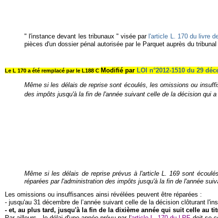
" l'instance devant les tribunaux " visée par
l'article L. 170 du livre
pièces d'un dossier pénal autorisée par le Parquet auprès du tribuna
Modifié par
LOI n°2012-1510 du 29 déce
Le L 170 a été remplacé par le L188 C
Même si les délais de reprise sont écoulés, les omissions ou insuffi
des impôts jusqu'à la fin de l'année suivant celle de la décision qui a c
Même si les délais de reprise prévus à l'article L. 169 sont écoul
réparées par l'administration des impôts jusqu'à la fin de l'année suiva
Les omissions ou insuffisances ainsi révélées peuvent être réparées :
- jusqu'au 31 décembre de l’année suivant celle de la décision clôturant l'in
- et, au plus tard, jusqu'à la fin de la dixième année qui suit celle au ti
Par ailleurs, le délai d'une année prévu par l
'article L.
170 du LPF
doit se c