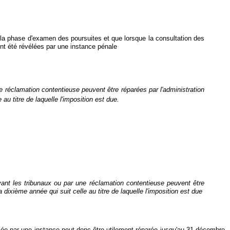
 la phase d'examen des poursuites et que lorsque la consultation des
ont été révélées par une instance pénale
e réclamation contentieuse peuvent être réparées par l'administration
 au titre de laquelle l'imposition est due.
vant les tribunaux ou par une réclamation contentieuse peuvent être
la dixième année qui suit celle au titre de laquelle l'imposition est due
ée par une instance peut donc être utilement réparée jusqu'au 31 décembre