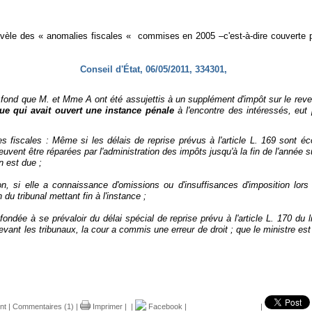
vèle des « anomalies fiscales « commises en 2005 –c'est-à-dire couverte par 
Conseil d'État, 06/05/2011, 334301,
fond que M. et Mme A ont été assujettis à un supplément d'impôt sur le revenu 
ue qui
avait ouvert une instance pénale
à l'encontre des intéressés, eut 
es fiscales : Même si les délais de reprise prévus à l'article L. 169 sont é
ent être réparées par l'administration des impôts jusqu'à la fin de l'année sui
on est due ;
on, si elle a connaissance d'omissions ou d'insuffisances d'imposition lor
du tribunal mettant fin à l'instance ;
 fondée à se prévaloir du délai spécial de reprise prévu à l'article L. 170 du 
evant les tribunaux, la cour a commis une erreur de droit ; que le ministre est 
nt
|
Commentaires (1)
|
Imprimer
|
|
Facebook
|
|