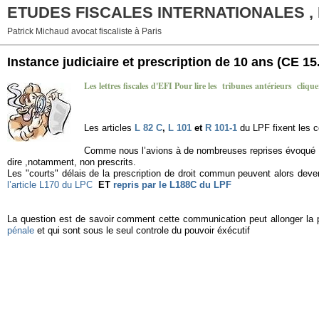
ETUDES FISCALES INTERNATIONALES ,
Patrick Michaud avocat fiscaliste à Paris
Instance judiciaire et prescription de 10 ans (CE 15
Les lettres fiscales d'EFI Pour lire les tribunes antérieurs clique
Les articles
L 82 C
,
L 101
et
R 101-1
du LPF fixent les c
Comme nous l’avions à de nombreuses reprises évoqué , la
dire ,notamment, non prescrits.
Les "courts" délais de la prescription de droit commun peuvent alors deven
l’article L170 du LPC
ET
repris par le L188C du LPF
La question est de savoir comment cette communication peut allonger la p
pénale
et qui sont sous le seul controle du pouvoir éxécutif