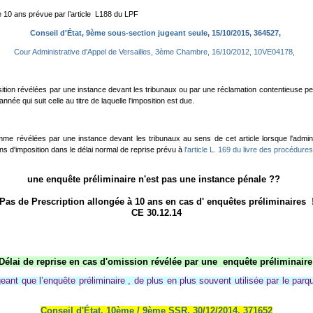
 de 10 ans prévue par l’article L188 du LPF
Conseil d'État, 9ème sous-section jugeant seule, 15/10/2015, 364527,
Cour Administrative d'Appel de Versailles, 3ème Chambre, 16/10/2012, 10VE04178,
ition révélées par une instance devant les tribunaux ou par une réclamation contentieuse peuv
 année qui suit celle au titre de laquelle l'imposition est due.
e révélées par une instance devant les tribunaux au sens de cet article lorsque l'adminis
ons d'imposition dans le délai normal de reprise prévu à
l'article L. 169 du livre des procédures
une enquête préliminaire n'est pas une instance pénale ??
Pas de Prescription allongée à 10 ans en cas d' enquêtes préliminaires 
CE 30.12.14
Délai de reprise en cas d'omission révélée par une enquête préliminaire
eant que l’enquête préliminaire , de plus en plus souvent utilisée par le parq
Conseil d'État, 10ème / 9ème SSR, 30/12/2014, 371652