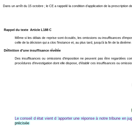
Dans un arrêt du 15 octobre ; le CE a rappelé la condition d’application de la prescription
Rappel du texte Article L188 C
Même si les délais de reprise sont écoulés, les omissions ou insuffisances d'impos
celle de la décision qui a clos l'instance et, au plus tard, jusqu'à la fin de la dixième
Définition d’une insuffisance révélée
Des insuffisances ou omissions d'imposition ne peuvent pas être regardées comm
procédures d'investigation dont elle dispose, d'établir ces insuffisances ou omissi
Le conseil d
état
vient d 'apporter une réponse à notre tribune en jug
précisée