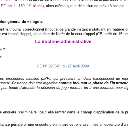
er
LPF, art.
L
. 169, 1
alinéa
), alors même que le délai d'un an prévu à l'article 
lus général de « litige ».
t le tribunal correctionnel (tribunal de grande instance statuant en matière corr
 est frappé d'appel, de la date de l'arrêt de la cour d'appel (CE, arrêt du 15 
La doctrine administrative
l ?
es
CE N° 295346
du 27 avril 2009
e des procédures fiscales (LPF), qui prévoient un délai exceptionnel de rep
bunaux, l'instance doit être regardée
comme incluant la phase de l'instructio
t pas tenue d'attendre la décision du juge mettant fin à une instance pour r
ne enquête préliminaire
peut elle rentrer dans le champ d’application de la p
stance pénale
or une enquête préliminaire est elle assimilée à l’ouverture d’u