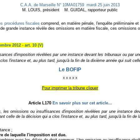
C.A.A. de Marseille N° 10MA01759 mardi 25 juin 2013
M. LOUIS, président M. GUIDAL, rapporteur public
 des procédures fiscales
comprend, en matière pénale, l'enquête préliminaire et
l de grande instance révèle des omissions en matière fiscale, ces omissions 
mbre 2012 - art. 10 (V)
sances d'imposition révélées par une instance devant les tribunaux ou par un
los l'instance et, au plus tard, jusqu'à la fin de la dixième année qui suit celle
Le BOFIP
X X X X X
Pour imprimer la tribune cliquer
Article L170
En savoir plus sur cet article...
és, les omissions ou insuffisances d'imposition révélées par une instance de
nt celle de la décision qui a clos l'instance et, au plus tard, jusqu'à la fin de 
stance ;
tre de laquelle l'imposition est due.
ombiner avec les délais de droit commun. Une omission ou insuffisance révél