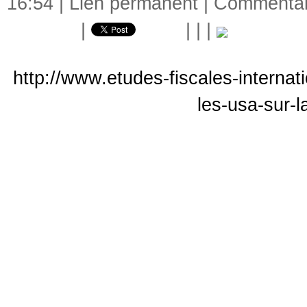
16:54 |
Lien permanent
|
Commentair
|
|
|
|
http://www.etudes-fiscales-internat
les-usa-sur-l