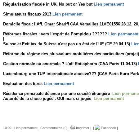
Régularisation
fiscale in UK. No but or Yes but
Lien permanent
Simulateurs fiscaux 2013
Lien permanent
Domicile fiscal: l’Aff. Omar Shariff CAA Versailles 11VE01556 28.12. 2
Réformes fiscales : vers l’esprit de Pompidou ??????
Lien permanent
|
Suisse et Exit tax :la Suisse n'est pas un état de l'UE (CE 29.04.13)
Lie
Réforme du régime des plus-values mobilières des particuliers (projet
Gestion normale ou anormale ? L’aff Rottapharm (CAA Paris 11.04.13)
Luxembourg une TUP internationale abusive??? (CAA Paris Euro Park 
Evaluation des titres
Lien permanent
Résidence principale détenue par une société étrangère
Lien permane
Autorité de la chose jugée : OUI mais si jugée
Lien permanent
10:02 |
Lien permanent
|
Commentaires (0)
|
Imprimer
|
|
Facebook
|