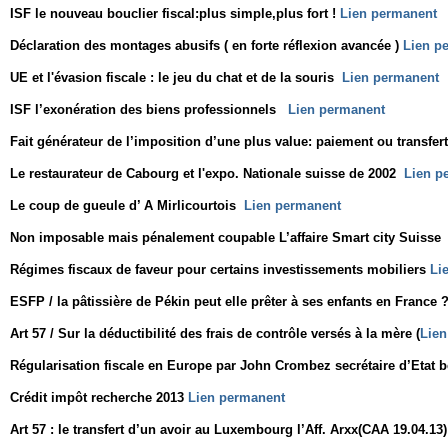
ISF le nouveau bouclier fiscal:plus simple,plus fort !
Lien permanent
Déclaration des montages abusifs ( en forte réflexion avancée )
Lien p
UE et l'évasion fiscale : le jeu du chat et de la souris
Lien permanent
ISF l’exonération des biens professionnels
Lien permanent
Fait générateur de l’imposition d’une plus value: paiement ou transfer
Le restaurateur de Cabourg et l'expo. Nationale suisse de 2002
Lien p
Le coup de gueule d’ A Mirlicourtois
Lien permanent
Non imposable mais pénalement coupable L’affaire Smart city Suisse
Régimes fiscaux de faveur pour certains investissements mobiliers
Li
ESFP / la pâtissière de Pékin peut elle prêter à ses enfants en France 
Art 57 / Sur la déductibilité des frais de contrôle versés à la mère (
Lien
Régularisation fiscale en Europe par John Crombez secrétaire d’Etat 
Crédit impôt recherche 2013
Lien permanent
Art 57 : le transfert d’un avoir au Luxembourg l’Aff. Arxx(CAA 19.04.13