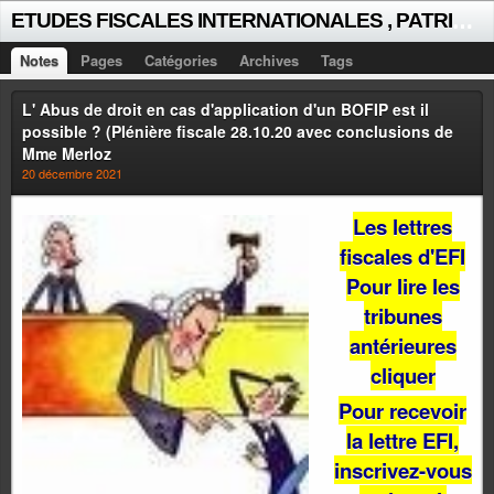
E
TUDES FISCALES INTERNATIONALES , PATRICK MICHAUD
Notes
Pages
Catégories
Archives
Tags
L' Abus de droit en cas d'application d'un BOFIP est il
possible ? (Plénière fiscale 28.10.20 avec conclusions de
Mme Merloz
20 décembre 2021
Les lettres
fiscales d'EFI
Pour lire les
tribunes
antérieures
cliquer
Pour recevoir
la lettre EFI,
inscrivez-vous