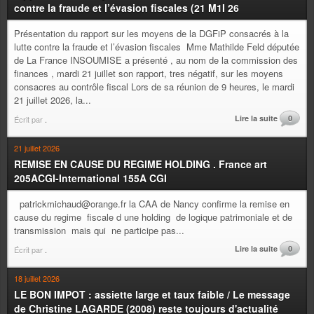
contre la fraude et l’évasion fiscales (21 M1I 26
Présentation du rapport sur les moyens de la DGFiP consacrés à la
lutte contre la fraude et l’évasion fiscales Mme Mathilde Feld députée
de La France INSOUMISE a présenté , au nom de la commission des
finances , mardi 21 juillet son rapport, tres négatif, sur les moyens
consacres au contrôle fiscal Lors de sa réunion de 9 heures, le mardi
21 juillet 2026, la...
Lire la suite
0
Écrit par
.
21 juillet 2026
REMISE EN CAUSE DU REGIME HOLDING . France art
205ACGI-International 155A CGI
patrickmichaud@orange.fr la CAA de Nancy confirme la remise en
cause du regime fiscale d une holding de logique patrimoniale et de
transmission mais qui ne participe pas...
Lire la suite
0
Écrit par
.
18 juillet 2026
LE BON IMPOT : assiette large et taux faible / Le message
de Christine LAGARDE (2008) reste toujours d'actualité