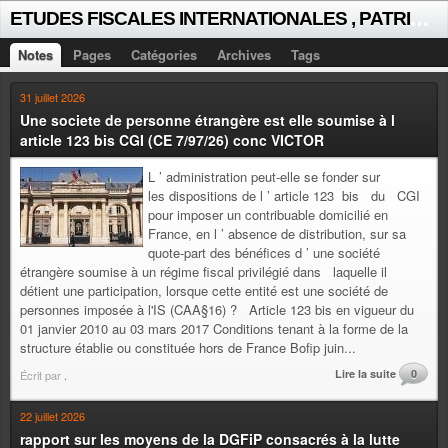
E
TUDES FISCALES INTERNATIONALES , PATRICK MICHAUD
Notes
Pages
Catégories
Archives
Tags
31 juillet 2026
Une societe de personne étrangère est elle soumise à l
article 123 bis CGI (CE 7/97/26) conc VICTOR
L ’ administration peut-elle se fonder sur
les dispositions de l ’ article 123 bis du CGI
pour imposer un contribuable domicilié en
France, en l ’ absence de distribution, sur sa
quote-part des bénéfices d ’ une société
étrangère soumise à un régime fiscal privilégié dans laquelle il
détient une participation, lorsque cette entité est une société de
personnes imposée à l'IS (CAA§16) ? Article 123 bis en vigueur du
01 janvier 2010 au 03 mars 2017 Conditions tenant à la forme de la
structure établie ou constituée hors de France Bofip juin...
Lire la suite
0
Écrit par
.
22 juillet 2026
rapport sur les moyens de la DGFiP consacrés à la lutte