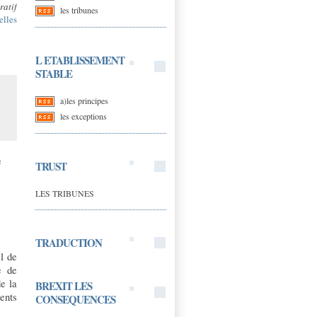
ratif
les tribunes
elles
L ETABLISSEMENT
STABLE
a)les principes
les exceptions
e
TRUST
LES TRIBUNES
TRADUCTION
el de
e de
e la
BREXIT LES
ents
CONSEQUENCES