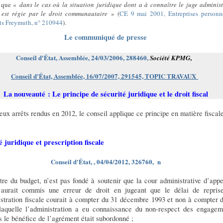
l que «
dans le cas où la situation juridique dont a à connaître le juge administ
 est régie par le droit communautaire
» (
CE 9 mai 2001, Entreprises personn
ts Freymuth, n° 210944
).
Le communiqué de presse
Conseil d'État, Assemblée, 24/03/2006, 288460,
,
Société KPMG
Conseil d'État, Assemblée, 16/07/2007, 291545, TOPIC TRAVAUX
La nouveauté : Le principe de sécurité juridique et le droit fiscal
ux arrêts rendus en 2012, le conseil applique ce principe en matière fiscal
é juridique et prescription fiscale
Conseil d'État, , 04/04/2012, 326760,
n
tre du budget, n’est pas fondé à soutenir que la cour administrative d’app
aurait commis une erreur de droit en jugeant que le délai de repris
istration fiscale courait à compter du 31 décembre 1993 et non à compter d
laquelle l’administration a eu connaissance du non-respect des engagem
 le bénéfice de l’agrément était subordonné ;