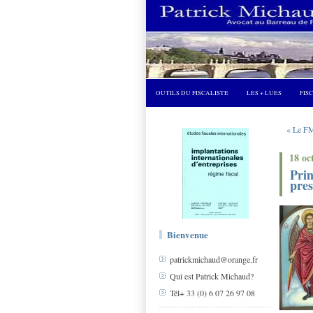
OUTILS DU FISCALISTE
LES + LUES
FIS
« Le FMI
18 oc
Prin
pres
Bienvenue
patrickmichaud@orange.fr
Qui est Patrick Michaud?
Tél+ 33 (0) 6 07 26 97 08