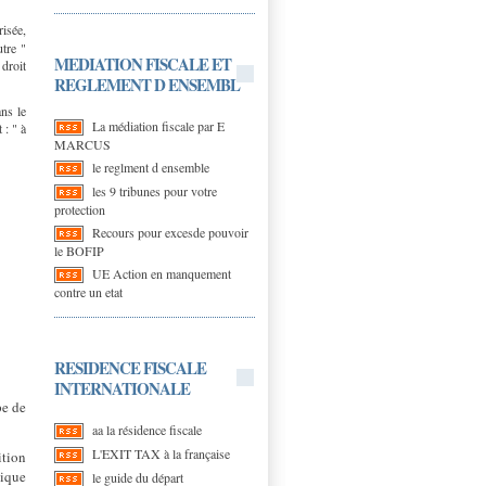
risée,
utre "
MEDIATION FISCALE ET
 droit
REGLEMENT D ENSEMBL
ans le
La médiation fiscale par E
 : " à
MARCUS
le reglment d ensemble
les 9 tribunes pour votre
protection
Recours pour excesde pouvoir
le BOFIP
UE Action en manquement
contre un etat
RESIDENCE FISCALE
INTERNATIONALE
pe de
aa la résidence fiscale
L'EXIT TAX à la française
tion
dique
le guide du départ