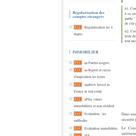
61. Con
Régularisation des
à sa seu
comptes etrangers
partie "
de s'en 
Régularisation les 4
62. Con
étapes
texte de
tout mo
IMMOBILIER
aa Patrim usagers
aa Report et sursis
d'imposition les textes
aaaHow Invest in
France in real estate
aPlus values
immobilières et non résident
Dans une
Evaluation : les
sécurité 
méthodes
Le Cons
Evaluation immobilière
antérieu
ISF