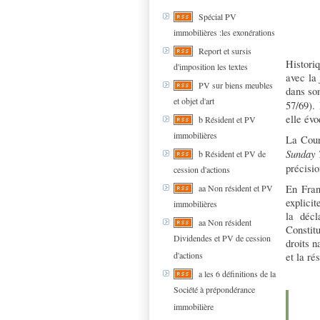
Spécial PV
immobilières :les exonérations
Report et sursis
Histori
d'imposition les textes
avec la
PV sur biens meubles
dans s
et objet d'art
57/69).
elle évo
b Résident et PV
immobilières
La Cour
Sunday 
b Résident et PV de
précisio
cession d'actions
En Fran
aa Non résident et PV
explicit
immobilières
la décl
aa Non résident
Constitu
Dividendes et PV de cession
droits n
d'actions
et la ré
a les 6 définitions de la
Société à prépondérance
immobilière