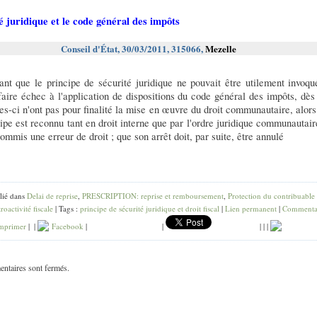
é juridique et le code général des impôts
Conseil d'État, 30/03/2011, 315066,
Mezelle
ant que le principe de sécurité juridique ne pouvait être utilement invoqu
aire échec à l'application de dispositions du code général des impôts, dès
es-ci n'ont pas pour finalité la mise en œuvre du droit communautaire, alor
ipe est reconnu tant en droit interne que par l'ordre juridique communautair
ommis une erreur de droit ; que son arrêt doit, par suite, être annulé
lié dans
Delai de reprise
,
PRESCRIPTION: reprise et remboursement
,
Protection du contribuable 
roactivité fiscale
| Tags :
principe de sécurité juridique et droit fiscal
|
Lien permanent
|
Commenta
mprimer
|
|
Facebook
|
|
|
|
|
ntaires sont fermés.