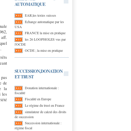
AUTOMATIQUE
EAR;les textes suisses
Echange automatique par les
nale
USA
962,
FRANCE la mise en pratique
aff.
les 26 LOOPHOLES vus par
quel
l'OCDE
.
OCDE ; la mise en pratique
rêts
eant
SUCCESSION,DONATION
ET TRUST
 pas
re de
Donation internationale :
e la
fiscalité
i les
Fiscalité en Europe
riété
Le régime du trust en France
simulateur de calcul des droits
de succession
Succession internationale :
régime fiscal