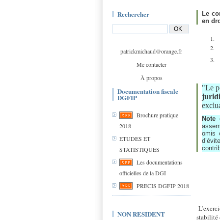
Rechercher
Le con
en dro
patrickmichaud@orange.fr
Me contacter
À propos
"Le p
Documentation fiscale
jurid
DGFIP
exclua
Brochure pratique
Note
2018
assemb
omis 
ETUDES ET
d’évit
contri
STATISTIQUES
Les documentations
officielles de la DGI
PRECIS DGFIP 2018
L’exerci
NON RESIDENT
stabilité