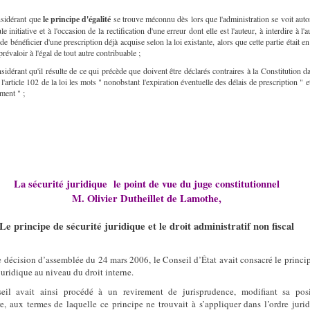
sidérant que
le principe d'égalité
se trouve méconnu dès lors que l'administration se voit auto
le initiative et à l'occasion de la rectification d'une erreur dont elle est l'auteur, à interdire à l'a
 de bénéficier d'une prescription déjà acquise selon la loi existante, alors que cette partie était en
prévaloir à l'égal de tout autre contribuable ;
sidérant qu'il résulte de ce qui précède que doivent être déclarés contraires à la Constitution d
 l'article 102 de la loi les mots " nonobstant l'expiration éventuelle des délais de prescription " et
ment " ;
La sécurité juridique
le point de vue du juge constitutionnel
M. Olivier Dutheillet de Lamothe,
Le principe de sécurité juridique et le droit administratif non fiscal
 décision d’assemblée du 24 mars 2006, le Conseil d’État avait consacré le princi
juridique au niveau du droit interne.
eil avait ainsi procédé à un revirement de jurisprudence, modifiant sa posi
re, aux termes de laquelle ce principe ne trouvait à s’appliquer dans l’ordre juri