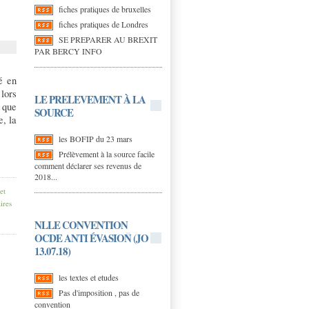
fiches pratiques de bruxelles
fiches pratiques de Londres
SE PREPARER AU BREXIT
PAR BERCY INFO
é en
 lors
LE PRELEVEMENT À LA
s que
SOURCE
e, la
les BOFIP du 23 mars
Prélèvement à la source facile
comment déclarer ses revenus de
2018...
et
ires
NLLE CONVENTION
OCDE ANTI ÉVASION (JO
13.07.18)
les textes et etudes
Pas d'imposition , pas de
convention