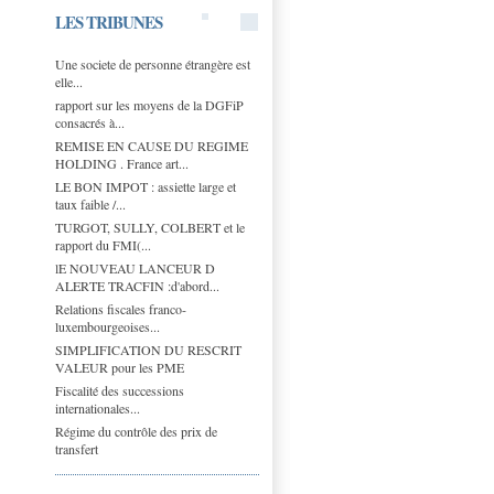
LES TRIBUNES
Une societe de personne étrangère est
elle...
rapport sur les moyens de la DGFiP
consacrés à...
REMISE EN CAUSE DU REGIME
HOLDING . France art...
LE BON IMPOT : assiette large et
taux faible /...
TURGOT, SULLY, COLBERT et le
rapport du FMI(...
lE NOUVEAU LANCEUR D
ALERTE TRACFIN :d'abord...
Relations fiscales franco-
luxembourgeoises...
SIMPLIFICATION DU RESCRIT
VALEUR pour les PME
Fiscalité des successions
internationales...
Régime du contrôle des prix de
transfert