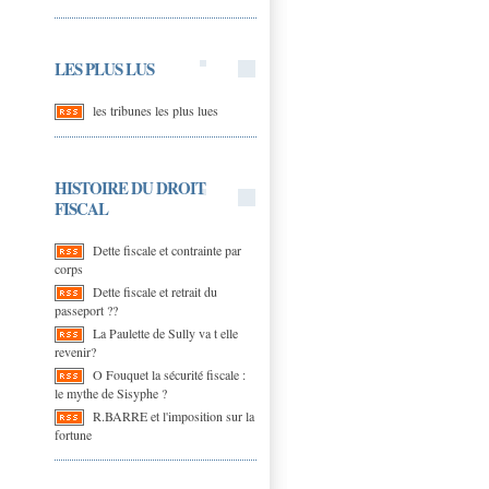
LES PLUS LUS
les tribunes les plus lues
HISTOIRE DU DROIT
FISCAL
Dette fiscale et contrainte par
corps
Dette fiscale et retrait du
passeport ??
La Paulette de Sully va t elle
revenir?
O Fouquet la sécurité fiscale :
le mythe de Sisyphe ?
R.BARRE et l'imposition sur la
fortune