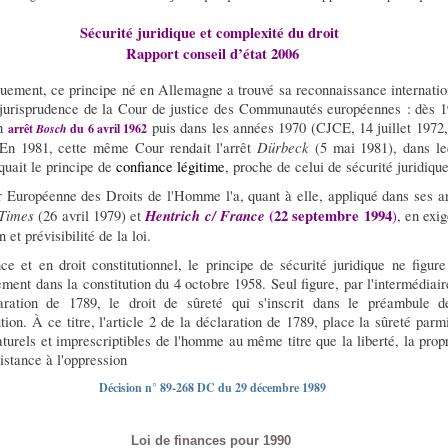
Sécurité juridique et complexité du droit
Rapport conseil d’état 2006
quement, ce principe né en Allemagne a trouvé sa reconnaissance internatio
 jurisprudence de la Cour de justice des Communautés européennes : dès 1
on
puis dans les années 1970 (CJCE, 14 juillet 1972, 
arrêt
Bosch
du 6 avril 1962
Dürbeck
 En 1981, cette même Cour rendait l'arrêt
(5 mai 1981), dans le
quait le principe de
confiance légitime
, proche de celui de sécurité juridique
 Européenne des Droits de l'Homme l'a, quant à elle, appliqué dans ses ar
Times
Hentrich c/ France
(22 septembre 1994
(26 avril 1979) et
),
en exig
n et prévisibilité de la loi.
ce et en droit constitutionnel, le principe de sécurité juridique ne figure
ement dans la constitution du 4 octobre 1958. Seul figure, par l'intermédiai
aration de 1789, le droit de sûreté qui s'inscrit dans le préambule d
tion. À ce titre, l'article 2 de la déclaration de 1789, place la sûreté parm
aturels et imprescriptibles de l'homme au même titre que la liberté, la prop
sistance à l'oppression
Décision n° 89-268 DC du 29 décembre 1989
Loi de finances pour 1990