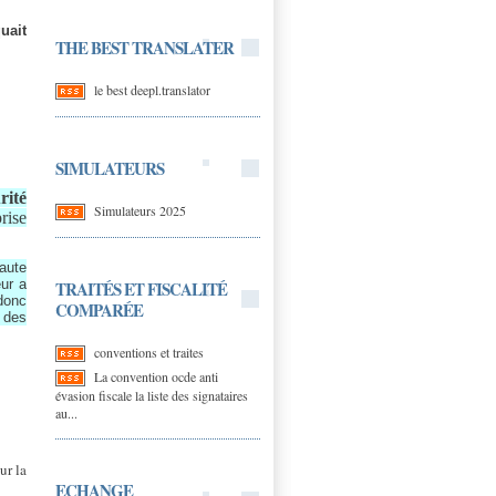
uait
THE BEST TRANSLATER
le best deepl.translator
SIMULATEURS
rité
Simulateurs 2025
rise
aute
eur a
TRAITÉS ET FISCALITÉ
donc
COMPARÉE
e des
conventions et traites
La convention ocde anti
évasion fiscale la liste des signataires
au...
ur la
ECHANGE