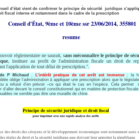
seil d’état vient de confirmer le principe de sécurité juridique s’appliq
it fiscal interne et notamment dans le cadre de la prescription
Conseil d'État, 9ème et 10ème ssr 23/06/2014, 355801
resume
ouvoir réglementaire ne saurait, s
ans méconnaître le principe de sécu
ique
, instituer au profit de l'administration fiscale un droit de rep
nt l'application de tout délai de prescription.".
 de P Michaud
,
L’intérêt pratique de cet arrêt est immense
; la h
lée oblige l’administration à appliquer une prescription alors que le législat
ou a refusé d’en prévoir –ce qui était le cas en l’espèce. Cela permet 
er d’aller devant le conseil constitutionnel qui en matière de protection fiscal
buables ne semble pas être une muraille de chine
..
Principe de sécurité juridique et droit fiscal
pour imprimer avec une rapide analyse des arrêts
ce des droits des citoyens et le développement économique sont notamment assis s
 des règles de droit et la sécurité juridique que doivent leur apporter la république