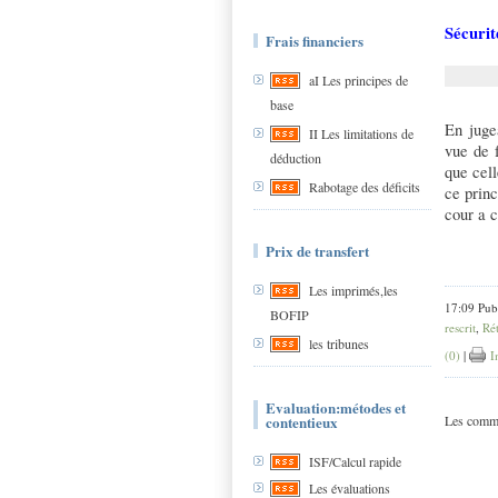
Sécurit
Frais financiers
aI Les principes de
base
En juge
II Les limitations de
vue de f
déduction
que cell
Rabotage des déficits
ce princ
cour a c
Prix de transfert
Les imprimés,les
17:09 Pub
BOFIP
rescrit
,
Rét
les tribunes
(0)
|
I
Evaluation:métodes et
contentieux
Les comme
ISF/Calcul rapide
Les évaluations