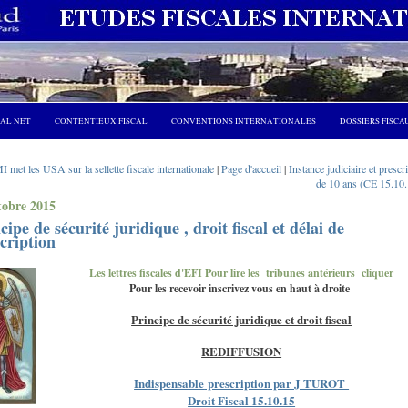
CAL NET
CONTENTIEUX FISCAL
CONVENTIONS INTERNATIONALES
DOSSIERS FISCA
 met les USA sur la sellette fiscale internationale
|
Page d'accueil
|
Instance judiciaire et prescr
de 10 ans (CE 15.10.
tobre 2015
cipe de sécurité juridique , droit fiscal et délai de
cription
Les lettres fiscales d'EFI Pour lire les tribunes antérieurs cliquer
Pour les recevoir inscrivez vous en haut à droite
Principe de sécurité juridique et droit fiscal
REDIFFUSION
Indispensable
prescription par J TUROT
Droit Fiscal 15.10.15