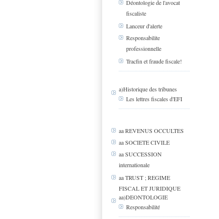
Déontologie de l'avocat
fiscaliste
Lanceur d'alerte
Responsabilite
professionnelle
Tracfin et fraude fiscale!
a)Historique des tribunes
Les lettres fiscales d'EFI
aa REVENUS OCCULTES
aa SOCIETE CIVILE
aa SUCCESSION
internationale
aa TRUST ; REGIME
FISCAL ET JURIDIQUE
aa)DEONTOLOGIE
Responsabilité