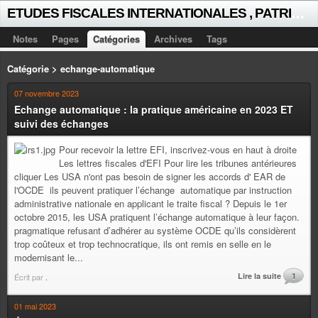
E
TUDES FISCALES INTERNATIONALES , PATRICK MICHAUD
Notes
Pages
Catégories
Archives
Tags
Catégorie > echange-automatique
07 novembre 2023
Echange automatique : la pratique américaine en 2023 ET
suivi des échanges
Pour recevoir la lettre EFI, inscrivez-vous en haut à droite
Les lettres fiscales d'EFI Pour lire les tribunes antérieures
cliquer Les USA n'ont pas besoin de signer les accords d' EAR de
l'OCDE ils peuvent pratiquer l’échange automatique par instruction
administrative nationale en applicant le traite fiscal ? Depuis le 1er
octobre 2015, les USA pratiquent l’échange automatique à leur façon.
pragmatique refusant d’adhérer au système OCDE qu’ils considèrent
trop coûteux et trop technocratique, ils ont remis en selle en le
modernisant le...
Lire la suite
1
Écrit par
.
01 mai 2023