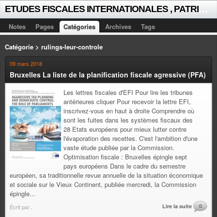
E
TUDES FISCALES INTERNATIONALES , PATRICK MICHAUD
Notes
Pages
Catégories
Archives
Tags
Catégorie > rulings-leur-controle
09 mars 2018
Bruxelles La liste de la planification fiscale agressive (PFA)
Les lettres fiscales d'EFI Pour lire les tribunes
antérieures cliquer Pour recevoir la lettre EFI,
inscrivez-vous en haut à droite Comprendre où
sont les fuites dans les systèmes fiscaux des
28 Etats européens pour mieux lutter contre
l'évaporation des recettes. C'est l'ambition d'une
vaste étude publiée par la Commission.
Optimisation fiscale : Bruxelles épingle sept
pays européens Dans le cadre du semestre
européen, sa traditionnelle revue annuelle de la situation économique
et sociale sur le Vieux Continent, publiée mercredi, la Commission
épingle...
Lire la suite
0
Écrit par
.