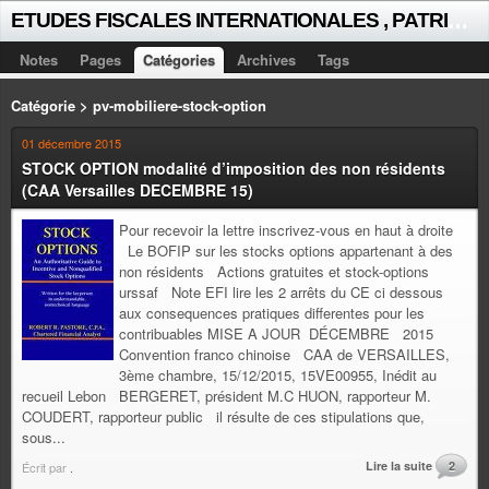
E
TUDES FISCALES INTERNATIONALES , PATRICK MICHAUD
Notes
Pages
Catégories
Archives
Tags
Catégorie > pv-mobiliere-stock-option
01 décembre 2015
STOCK OPTION modalité d’imposition des non résidents
(CAA Versailles DECEMBRE 15)
Pour recevoir la lettre inscrivez-vous en haut à droite
Le BOFIP sur les stocks options appartenant à des
non résidents Actions gratuites et stock-options
urssaf Note EFI lire les 2 arrêts du CE ci dessous
aux consequences pratiques differentes pour les
contribuables MISE A JOUR DÉCEMBRE 2015
Convention franco chinoise CAA de VERSAILLES,
3ème chambre, 15/12/2015, 15VE00955, Inédit au
recueil Lebon BERGERET, président M.C HUON, rapporteur M.
COUDERT, rapporteur public il résulte de ces stipulations que,
sous...
Lire la suite
2
Écrit par
.