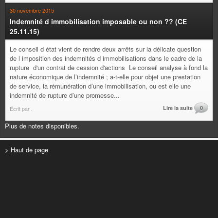
30 novembre 2015
Indemnité d immobilisation imposable ou non ?? (CE
25.11.15)
Le conseil d état vient de rendre deux arrêts sur la délicate question
de l imposition des indemnités d immobilisations dans le cadre de la
rupture d'un contrat de cession d'actions Le conseil analyse à fond la
nature économique de l’indemnité ; a-t-elle pour objet une prestation
de service, la rémunération d’une immobilisation, ou est elle une
indemnité de rupture d’une promesse...
Lire la suite
0
Écrit par
.
Plus de notes disponibles.
> Haut de page