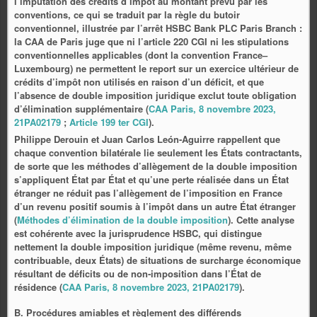
l’imputation des crédits d’impôt au montant prévu par les
conventions, ce qui se traduit par la règle du butoir
conventionnel, illustrée par l’arrêt HSBC Bank PLC Paris Branch :
la CAA de Paris juge que ni l’article 220 CGI ni les stipulations
conventionnelles applicables (dont la convention France–
Luxembourg) ne permettent le report sur un exercice ultérieur de
crédits d’impôt non utilisés en raison d’un déficit, et que
l’absence de double imposition juridique exclut toute obligation
d’élimination supplémentaire (
CAA Paris, 8 novembre 2023,
21PA02179
;
Article 199 ter CGI
).
Philippe Derouin et Juan Carlos León‑Aguirre rappellent que
chaque convention bilatérale lie seulement les États contractants,
de sorte que les méthodes d’allègement de la double imposition
s’appliquent État par État et qu’une perte réalisée dans un État
étranger ne réduit pas l’allègement de l’imposition en France
d’un revenu positif soumis à l’impôt dans un autre État étranger
(
Méthodes d’élimination de la double imposition
). Cette analyse
est cohérente avec la jurisprudence HSBC, qui distingue
nettement la double imposition juridique (même revenu, même
contribuable, deux États) de situations de surcharge économique
résultant de déficits ou de non‑imposition dans l’État de
résidence (
CAA Paris, 8 novembre 2023, 21PA02179
).
B. Procédures amiables et règlement des différends