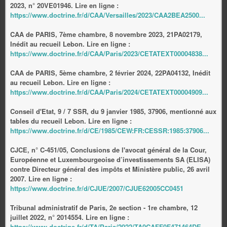
2023, n° 20VE01946. Lire en ligne :
https://www.doctrine.fr/d/CAA/Versailles/2023/CAA2BEA2500...
CAA de PARIS, 7ème chambre, 8 novembre 2023, 21PA02179,
Inédit au recueil Lebon. Lire en ligne :
https://www.doctrine.fr/d/CAA/Paris/2023/CETATEXT00004838...
CAA de PARIS, 5ème chambre, 2 février 2024, 22PA04132, Inédit
au recueil Lebon. Lire en ligne :
https://www.doctrine.fr/d/CAA/Paris/2024/CETATEXT00004909...
Conseil d'Etat, 9 / 7 SSR, du 9 janvier 1985, 37906, mentionné aux
tables du recueil Lebon. Lire en ligne :
https://www.doctrine.fr/d/CE/1985/CEW:FR:CESSR:1985:37906...
CJCE, n° C-451/05, Conclusions de l'avocat général de la Cour,
Européenne et Luxembourgeoise d’investissements SA (ELISA)
contre Directeur général des impôts et Ministère public, 26 avril
2007. Lire en ligne :
https://www.doctrine.fr/d/CJUE/2007/CJUE62005CC0451
Tribunal administratif de Paris, 2e section - 1re chambre, 12
juillet 2022, n° 2014554. Lire en ligne :
https://www.doctrine.fr/d/TA/Paris/2022/TA0CAFF0F471464DE...