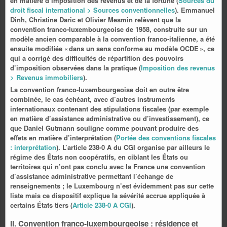
en matière d’imposition des revenus et de la fortune (
Sources du
droit fiscal international > Sources conventionnelles
). Emmanuel
Dinh, Christine Daric et Olivier Mesmin relèvent que la
convention franco‑luxembourgeoise de 1958, construite sur un
modèle ancien comparable à la convention franco‑italienne, a été
ensuite modifiée « dans un sens conforme au modèle OCDE », ce
qui a corrigé des difficultés de répartition des pouvoirs
d’imposition observées dans la pratique (
Imposition des revenus
> Revenus immobiliers
).
La convention franco‑luxembourgeoise doit en outre être
combinée, le cas échéant, avec d’autres instruments
internationaux contenant des stipulations fiscales (par exemple
en matière d’assistance administrative ou d’investissement), ce
que Daniel Gutmann souligne comme pouvant produire des
effets en matière d’interprétation (
Portée des conventions fiscales
: interprétation
). L’article 238‑0 A du CGI organise par ailleurs le
régime des États non coopératifs, en ciblant les États ou
territoires qui n’ont pas conclu avec la France une convention
d’assistance administrative permettant l’échange de
renseignements ; le Luxembourg n’est évidemment pas sur cette
liste mais ce dispositif explique la sévérité accrue appliquée à
certains États tiers (
Article 238‑0 A CGI
).
II. Convention franco‑luxembourgeoise : résidence et