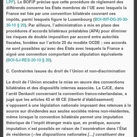
LPF
). Le BOFiP précise que cette procédure de règlement des
différends concerne les États membres de l’UE avec lesquels la
France est liée par une convention bilatérale couvrant ces
impôts, parmi lesquels figure le Luxembourg (
BOI-INT-DG-20-30-
30-10 § 20
). Par ailleurs, l’administration a mis en place des
procédures d’accords bilatéraux préalables (APA) pour éliminer
les risques de double imposition par accord entre autorités
fiscales, fondées sur l’article 25 du modèle OCDE ; ces accords
ne sont possibles qu’avec des États avec lesquels la France a
signé une convention comportant une stipulation équivalente
(
BOI-SJ-RES-20-10 § 20
).
C. Contraintes issues du droit de l’Union et non‑discrimination
Le droit de l’Union encadre la mise en œuvre des conventions
bilatérales et des dispositifs internes associés. La CJCE, dans
l’arrêt Denkavit concernant la convention franco‑néerlandaise, a
jugé que les articles 43 et 48 CE (liberté d’établissement)
s’opposent à une législation nationale imposant des retenues à la
source sur dividendes aux seules sociétés mères non‑résidentes,
même lorsque la convention bilatérale permet une imputation
théorique de l’impôt étranger mais que, en pratique, aucune
imputation n’est possible en raison de l’exonération dans l’État
de résidence (
« les dispositions nationales […] constituent des