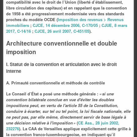
compatibilité avec le droit de l’Union (liberté d’établissement,
libre circulation des capitaux) et en rappelant que la convention
de 1958 a été progressivement modernisée vers des standards
proches du modèle OCDE (
Imposition des revenus > Revenus
immobiliers
;
CJCE, 14 décembre 2006, C‑170/05
;
CJUE, 8 mars
2017, C‑14/16
;
CJCE, 26 avril 2007, C‑451/05
).
Architecture conventionnelle et double
imposition
I. Statut de la convention et articulation avec le droit
interne
A. Primauté conventionnelle et méthode de contrôle
Le Conseil d’État a posé une méthode générale :
« si une
convention bilatérale conclue en vue d'éviter les doubles
impositions peut, en vertu de l'article 55 de la Constitution,
conduire à écarter, sur tel ou tel point, la loi fiscale nationale, elle
ne peut pas, par elle même, directement servir de base légale à
une décision relative à l'imposition »
(
CE Ass., 28 juin 2002,
232276
). La CAA de Versailles applique explicitement cette grille à
la convention franco‑luxembourgeoise, en indiquant qu’il