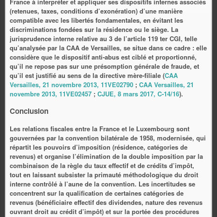
France à interpréter et appliquer ses dispositifs internes associés
(retenues, taxes, conditions d’exonération) d’une manière
compatible avec les libertés fondamentales, en évitant les
discriminations fondées sur la résidence ou le siège. La
jurisprudence interne relative au 3 de l’article 119 ter CGI, telle
qu’analysée par la CAA de Versailles, se situe dans ce cadre : elle
considère que le dispositif anti‑abus est ciblé et proportionné,
qu’il ne repose pas sur une présomption générale de fraude, et
qu’il est justifié au sens de la directive mère‑filiale (
CAA
Versailles, 21 novembre 2013, 11VE02790
;
CAA Versailles, 21
novembre 2013, 11VE02457
;
CJUE, 8 mars 2017, C‑14/16
).
Conclusion
Les relations fiscales entre la France et le Luxembourg sont
gouvernées par la convention bilatérale de 1958, modernisée, qui
répartit les pouvoirs d’imposition (résidence, catégories de
revenus) et organise l’élimination de la double imposition par la
combinaison de la règle du taux effectif et de crédits d’impôt,
tout en laissant subsister la primauté méthodologique du droit
interne contrôlé à l’aune de la convention. Les incertitudes se
concentrent sur la qualification de certaines catégories de
revenus (bénéficiaire effectif des dividendes, nature des revenus
ouvrant droit au crédit d’impôt) et sur la portée des procédures