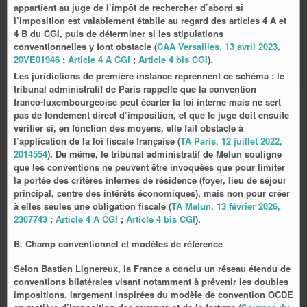
appartient au juge de l’impôt de rechercher d’abord si
l’imposition est valablement établie au regard des articles 4 A et
4 B du CGI, puis de déterminer si les stipulations
conventionnelles y font obstacle (
CAA Versailles, 13 avril 2023,
20VE01946
;
Article 4 A CGI
;
Article 4 bis CGI
).
Les juridictions de première instance reprennent ce schéma : le
tribunal administratif de Paris rappelle que la convention
franco‑luxembourgeoise peut écarter la loi interne mais ne sert
pas de fondement direct d’imposition, et que le juge doit ensuite
vérifier si, en fonction des moyens, elle fait obstacle à
l’application de la loi fiscale française (
TA Paris, 12 juillet 2022,
2014554
). De même, le tribunal administratif de Melun souligne
que les conventions ne peuvent être invoquées que pour limiter
la portée des critères internes de résidence (foyer, lieu de séjour
principal, centre des intérêts économiques), mais non pour créer
à elles seules une obligation fiscale (
TA Melun, 13 février 2026,
2307743
;
Article 4 A CGI
;
Article 4 bis CGI
).
B. Champ conventionnel et modèles de référence
Selon Bastien Lignereux, la France a conclu un réseau étendu de
conventions bilatérales visant notamment à prévenir les doubles
impositions, largement inspirées du modèle de convention OCDE