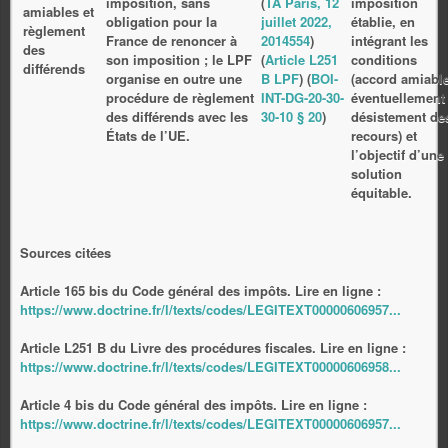
imposition, sans
(
TA Paris, 12
imposition
amiables et
obligation pour la
juillet 2022,
établie, en
règlement
France de renoncer à
2014554
)
intégrant les
des
son imposition ; le LPF
(
Article L251
conditions
différends
organise en outre une
B LPF
) (
BOI-
(accord amiable
procédure de règlement
INT-DG-20-30-
éventuellement
des différends avec les
30-10 § 20
)
désistement de
États de l’UE.
recours) et
l’objectif d’une
solution
équitable.
Sources citées
Article 165 bis du Code général des impôts. Lire en ligne :
https://www.doctrine.fr/l/texts/codes/LEGITEXT00000606957...
Article L251 B du Livre des procédures fiscales. Lire en ligne :
https://www.doctrine.fr/l/texts/codes/LEGITEXT00000606958...
Article 4 bis du Code général des impôts. Lire en ligne :
https://www.doctrine.fr/l/texts/codes/LEGITEXT00000606957...