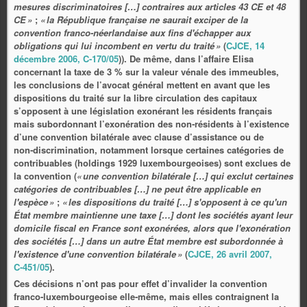
mesures discriminatoires […] contraires aux articles 43 CE et 48
CE »
;
« la République française ne saurait exciper de la
convention franco-néerlandaise aux fins d'échapper aux
obligations qui lui incombent en vertu du traité »
(
CJCE, 14
décembre 2006, C‑170/05
)). De même, dans l’affaire Elisa
concernant la taxe de 3 % sur la valeur vénale des immeubles,
les conclusions de l’avocat général mettent en avant que les
dispositions du traité sur la libre circulation des capitaux
s’opposent à une législation exonérant les résidents français
mais subordonnant l’exonération des non‑résidents à l’existence
d’une convention bilatérale avec clause d’assistance ou de
non‑discrimination, notamment lorsque certaines catégories de
contribuables (holdings 1929 luxembourgeoises) sont exclues de
la convention (
« une convention bilatérale […] qui exclut certaines
catégories de contribuables […] ne peut être applicable en
l'espèce »
;
« les dispositions du traité […] s'opposent à ce qu'un
État membre maintienne une taxe […] dont les sociétés ayant leur
domicile fiscal en France sont exonérées, alors que l'exonération
des sociétés […] dans un autre État membre est subordonnée à
l'existence d'une convention bilatérale »
(
CJCE, 26 avril 2007,
C‑451/05
).
Ces décisions n’ont pas pour effet d’invalider la convention
franco‑luxembourgeoise elle‑même, mais elles contraignent la