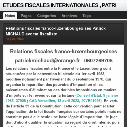
E
TUDES FISCALES INTERNATIONALES , PATRICK MICHAUD
Notes
Pages
Catégories
Archives
Tags
Relations fiscales franco-luxembourgeoises Patrick
MICHAUD avocat fiscaliste
03 juillet 2026
Relations fiscales franco-luxembourgeoises
patrickmichaud@orange.fr 0607269708
Les relations fiscales entre la France et le Luxembourg sont
structurées par la convention bilatérale du 1er avril 1958,
modifiée notamment par l’avenant du 8 septembre 1970, qui
organise la répartition des pouvoirs d’imposition et les
mécanismes d’élimination des doubles impositions en matière
d’impôts sur le revenu et sur la fortune (
Conseil d'Etat, 9 janvier
1985, 37906
;
CAA Versailles, 13 avril 2023, 20VE01946
). En vertu
de l’article 55 de la Constitution, cette convention peut écarter
l’application de la loi fiscale française sur certains points mais ne
constitue pas à elle seule une base légale d’imposition : le juge
doit d’abord qualifier la situation au regard du droit interne, puis