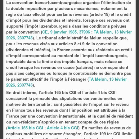
La convention franco‑luxembourgeoise organise l’élimination de
la double imposition par plusieurs mécanismes, notamment la
règle du taux effectif pour certains revenus (article 19) et le crédit
d’impôt pour les dividendes et intérêts, lorsque ces revenus ont
supporté l’impôt luxembourgeois dans les conditions prévues
par la convention (
CE, 9 janvier 1985, 37906
;
TA Melun, 13 février
2026, 2307743
). Le tribunal administratif de Melun rappelle que,
pour les revenus visés aux articles 8 et 9 de la convention
(dividendes et intérêts), la France accorde aux résidents un crédit
d’impôt correspondant au montant de l’impôt luxembourgeois,
imputable dans la limite des impôts français, mais refuse ce
crédit lorsque les revenus en cause (salaires) ne correspondent
pas à ces catégories ou lorsque le contribuable ne démontre pas
le paiement effectif de l’impôt à l’étranger (
TA Melun, 13 février
2026, 2307743
).
En droit interne, l’article 165 bis CGI et l’article 4 bis CGI
consacrent la primauté des stipulations conventionnelles en
matière de territorialité : sont passibles de l’impôt sur le revenu
en France tous les revenus dont l’imposition est attribuée à la
France par une convention internationale, et la qualité de résident
ou non‑résident s’apprécie en tenant compte de ces règles
(
Article 165 bis CGI
;
Article 4 bis CGI
). En matière de revenus de
capitaux mobiliers de source étrangère, l’article 199 ter CGI limite