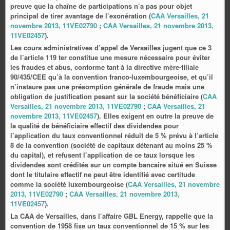
preuve que la chaîne de participations n’a pas pour objet
principal de tirer avantage de l’exonération (
CAA Versailles, 21
novembre 2013, 11VE02790
;
CAA Versailles, 21 novembre 2013,
11VE02457
).
Les cours administratives d’appel de Versailles jugent que ce 3
de l’article 119 ter constitue une mesure nécessaire pour éviter
les fraudes et abus, conforme tant à la directive mère‑filiale
90/435/CEE qu’à la convention franco‑luxembourgeoise, et qu’il
n’instaure pas une présomption générale de fraude mais une
obligation de justification pesant sur la société bénéficiaire (
CAA
Versailles, 21 novembre 2013, 11VE02790
;
CAA Versailles, 21
novembre 2013, 11VE02457
). Elles exigent en outre la preuve de
la qualité de bénéficiaire effectif des dividendes pour
l’application du taux conventionnel réduit de 5 % prévu à l’article
8 de la convention (société de capitaux détenant au moins 25 %
du capital), et refusent l’application de ce taux lorsque les
dividendes sont crédités sur un compte bancaire situé en Suisse
dont le titulaire effectif ne peut être identifié avec certitude
comme la société luxembourgeoise (
CAA Versailles, 21 novembre
2013, 11VE02790
;
CAA Versailles, 21 novembre 2013,
11VE02457
).
La CAA de Versailles, dans l’affaire GBL Energy, rappelle que la
convention de 1958 fixe un taux conventionnel de 15 % sur les