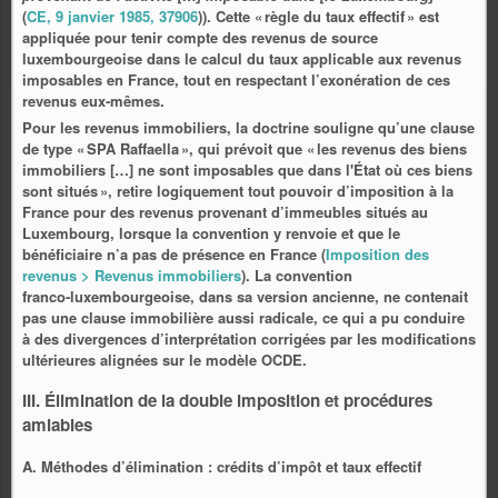
(
CE, 9 janvier 1985, 37906
)). Cette « règle du taux effectif » est
appliquée pour tenir compte des revenus de source
luxembourgeoise dans le calcul du taux applicable aux revenus
imposables en France, tout en respectant l’exonération de ces
revenus eux‑mêmes.
Pour les revenus immobiliers, la doctrine souligne qu’une clause
de type « SPA Raffaella », qui prévoit que « les revenus des biens
immobiliers […] ne sont imposables que dans l'État où ces biens
sont situés », retire logiquement tout pouvoir d’imposition à la
France pour des revenus provenant d’immeubles situés au
Luxembourg, lorsque la convention y renvoie et que le
bénéficiaire n’a pas de présence en France (
Imposition des
revenus > Revenus immobiliers
). La convention
franco‑luxembourgeoise, dans sa version ancienne, ne contenait
pas une clause immobilière aussi radicale, ce qui a pu conduire
à des divergences d’interprétation corrigées par les modifications
ultérieures alignées sur le modèle OCDE.
III. Élimination de la double imposition et procédures
amiables
A. Méthodes d’élimination : crédits d’impôt et taux effectif