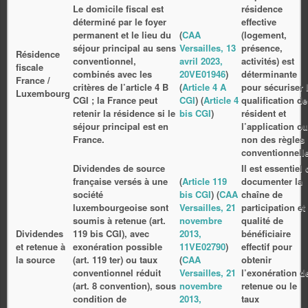
Le domicile fiscal est
résidence
déterminé par le foyer
effective
permanent et le lieu du
(
CAA
(logement,
séjour principal au sens
Versailles, 13
présence,
Résidence
conventionnel,
avril 2023,
activités) est
fiscale
combinés avec les
20VE01946
)
déterminante
France /
critères de l’article 4 B
(
Article 4 A
pour sécuriser 
Luxembourg
CGI ; la France peut
CGI
) (
Article 4
qualification de
retenir la résidence si le
bis CGI
)
résident et
séjour principal est en
l’application ou
France.
non des règles
conventionnell
Dividendes de source
Il est essentiel 
française versés à une
(
Article 119
documenter la
société
bis CGI
) (
CAA
chaîne de
luxembourgeoise sont
Versailles, 21
participation et 
soumis à retenue (art.
novembre
qualité de
Dividendes
119 bis CGI), avec
2013,
bénéficiaire
et retenue à
exonération possible
11VE02790
)
effectif pour
la source
(art. 119 ter) ou taux
(
CAA
obtenir
conventionnel réduit
Versailles, 21
l’exonération d
(art. 8 convention), sous
novembre
retenue ou le
condition de
2013,
taux