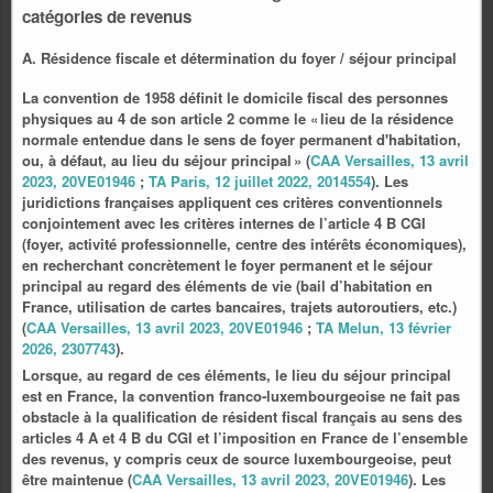
catégories de revenus
A. Résidence fiscale et détermination du foyer / séjour principal
La convention de 1958 définit le domicile fiscal des personnes
physiques au 4 de son article 2 comme le « lieu de la résidence
normale entendue dans le sens de foyer permanent d'habitation,
ou, à défaut, au lieu du séjour principal » (
CAA Versailles, 13 avril
2023, 20VE01946
;
TA Paris, 12 juillet 2022, 2014554
). Les
juridictions françaises appliquent ces critères conventionnels
conjointement avec les critères internes de l’article 4 B CGI
(foyer, activité professionnelle, centre des intérêts économiques),
en recherchant concrètement le foyer permanent et le séjour
principal au regard des éléments de vie (bail d’habitation en
France, utilisation de cartes bancaires, trajets autoroutiers, etc.)
(
CAA Versailles, 13 avril 2023, 20VE01946
;
TA Melun, 13 février
2026, 2307743
).
Lorsque, au regard de ces éléments, le lieu du séjour principal
est en France, la convention franco‑luxembourgeoise ne fait pas
obstacle à la qualification de résident fiscal français au sens des
articles 4 A et 4 B du CGI et l’imposition en France de l’ensemble
des revenus, y compris ceux de source luxembourgeoise, peut
être maintenue (
CAA Versailles, 13 avril 2023, 20VE01946
). Les