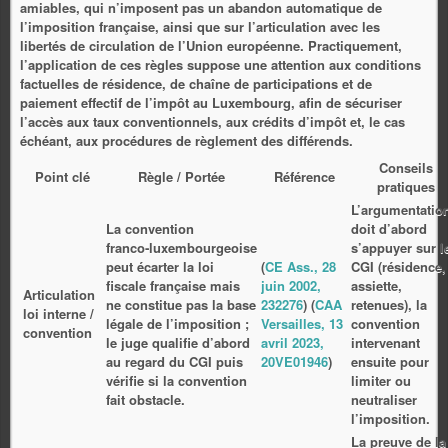
amiables, qui n’imposent pas un abandon automatique de
l’imposition française, ainsi que sur l’articulation avec les
libertés de circulation de l’Union européenne. Practiquement,
l’application de ces règles suppose une attention aux conditions
factuelles de résidence, de chaîne de participations et de
paiement effectif de l’impôt au Luxembourg, afin de sécuriser
l’accès aux taux conventionnels, aux crédits d’impôt et, le cas
échéant, aux procédures de règlement des différends.
Conseils
Point clé
Règle / Portée
Référence
pratiques
L’argumentatio
La convention
doit d’abord
franco‑luxembourgeoise
s’appuyer sur l
peut écarter la loi
(
CE Ass., 28
CGI (résidence,
fiscale française mais
juin 2002,
assiette,
Articulation
ne constitue pas la base
232276
) (
CAA
retenues), la
loi interne /
légale de l’imposition ;
Versailles, 13
convention
convention
le juge qualifie d’abord
avril 2023,
intervenant
au regard du CGI puis
20VE01946
)
ensuite pour
vérifie si la convention
limiter ou
fait obstacle.
neutraliser
l’imposition.
La preuve de la