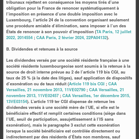
tribunaux rejettent en conséquence les moyens tirés d’une
obligation pour la France de renoncer systématiquement à
l’imposition en présence d’une double imposition avec le
Luxembourg, l’article 24 de la convention organisant seulement
une procédure amiable d’élimination, sans imposer à l’un des
États de renoncer à son pouvoir d’imposition (
TA Paris, 12 juillet
2022, 2014554
;
CAA Paris, 2 février 2024, 22PA04132
).
B. Dividendes et retenues à la source
Les dividendes versés par une société résidente française à une
société résidente luxembourgeoise sont soumis à la retenue à la
source de droit interne prévue au 2 de l’article 119 bis CGI, au
taux de 25 % (à la date des litiges), sauf application de dispositifs
d’exonération ou de taux réduit (
Article 119 bis CGI
;
CAA
Versailles, 21 novembre 2013, 11VE02790
;
CAA Versailles, 21
novembre 2013, 11VE02457
;
CAA Versailles, 1er décembre 2015,
13VE03154
). L’article 119 ter CGI dispense de retenue les
dividendes versés à une société mère de l’UE, si elle est le
bénéficiaire effectif et remplit certaines conditions (siège dans
l’UE, seuil de participation, assujettissement à l’IS sans
exonération), mais le paragraphe 3 exclut cette exonération
lorsque la société bénéficiaire est contrôlée directement ou
indirectement par des résidents d’États non membres, sauf