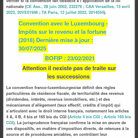
vérifier si la convention fait obstacle à l’application de la loi
nationale (
CE Ass., 28 juin 2002, 232276
;
CAA Versailles, 13 avril
2023, 20VE01946
;
TA Paris, 12 juillet 2022, 2014554
).
Convention avec le Luxembourg -
Impôts sur le revenu et la fortune
(2018) Dernière mise à jour :
30/07/2025
BOFIP : 23/02/2021
Attention il nexiste pas de traite sur
les successions
La convention franco-luxembourgeoise définit des règles
particulières de résidence fiscale, de territorialité des revenus
(dividendes, intérêts, revenus immobiliers, etc.) et des
mécanismes d’allègement (taux effectif, crédits d’impôt) qui
s’articulent avec le droit interne français, notamment les articles
4 A, 4 B, 4 bis et 165 bis du CGI (
Article 4 bis CGI
;
Article 165 bis
CGI
). La jurisprudence française confirme la mise en œuvre de
ces dispositifs, en matière d’imposition directe, de retenues à la
source et de procédures amiables, en contrôlant leur