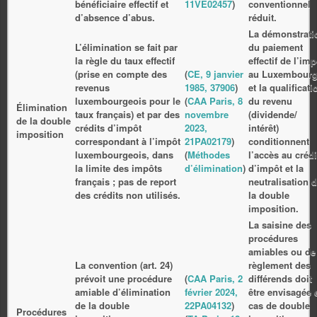
bénéficiaire effectif et
11VE02457
)
conventionnel
d’absence d’abus.
réduit.
La démonstrati
L’élimination se fait par
du paiement
la règle du taux effectif
effectif de l’imp
(prise en compte des
(
CE, 9 janvier
au Luxembour
revenus
1985, 37906
)
et la qualificati
luxembourgeois pour le
(
CAA Paris, 8
du revenu
Élimination
taux français) et par des
novembre
(dividende/
de la double
crédits d’impôt
2023,
intérêt)
imposition
correspondant à l’impôt
21PA02179
)
conditionnent
luxembourgeois, dans
(
Méthodes
l’accès au crédi
la limite des impôts
d’élimination
)
d’impôt et la
français ; pas de report
neutralisation 
des crédits non utilisés.
la double
imposition.
La saisine des
procédures
amiables ou de
La convention (art. 24)
règlement des
prévoit une procédure
(
CAA Paris, 2
différends doit
amiable d’élimination
février 2024,
être envisagée 
de la double
22PA04132
)
cas de double
Procédures