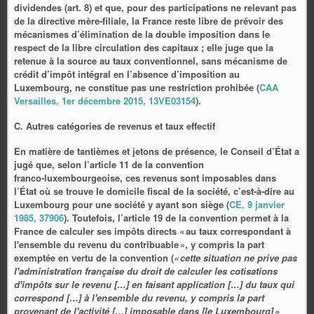
dividendes (art. 8) et que, pour des participations ne relevant pas
de la directive mère‑filiale, la France reste libre de prévoir des
mécanismes d’élimination de la double imposition dans le
respect de la libre circulation des capitaux ; elle juge que la
retenue à la source au taux conventionnel, sans mécanisme de
crédit d’impôt intégral en l’absence d’imposition au
Luxembourg, ne constitue pas une restriction prohibée (
CAA
Versailles, 1er décembre 2015, 13VE03154
).
C. Autres catégories de revenus et taux effectif
En matière de tantièmes et jetons de présence, le Conseil d’État a
jugé que, selon l’article 11 de la convention
franco‑luxembourgeoise, ces revenus sont imposables dans
l’État où se trouve le domicile fiscal de la société, c’est‑à‑dire au
Luxembourg pour une société y ayant son siège (
CE, 9 janvier
1985, 37906
). Toutefois, l’article 19 de la convention permet à la
France de calculer ses impôts directs « au taux correspondant à
l'ensemble du revenu du contribuable », y compris la part
exemptée en vertu de la convention (
« cette situation ne prive pas
l'administration française du droit de calculer les cotisations
d'impôts sur le revenu […] en faisant application […] du taux qui
correspond […] à l'ensemble du revenu, y compris la part
provenant de l'activité […] imposable dans [le Luxembourg] »