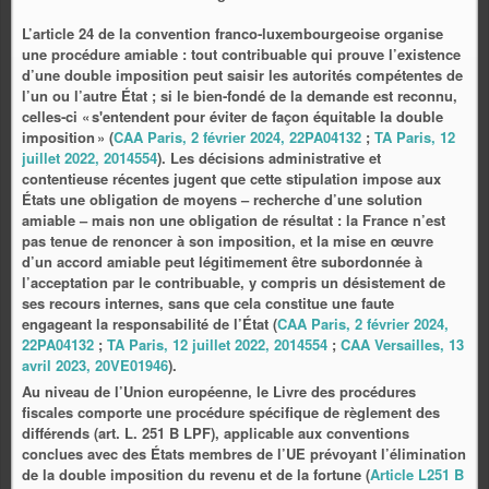
L’article 24 de la convention franco‑luxembourgeoise organise
une procédure amiable : tout contribuable qui prouve l’existence
d’une double imposition peut saisir les autorités compétentes de
l’un ou l’autre État ; si le bien‑fondé de la demande est reconnu,
celles‑ci « s'entendent pour éviter de façon équitable la double
imposition » (
CAA Paris, 2 février 2024, 22PA04132
;
TA Paris, 12
juillet 2022, 2014554
). Les décisions administrative et
contentieuse récentes jugent que cette stipulation impose aux
États une obligation de moyens – recherche d’une solution
amiable – mais non une obligation de résultat : la France n’est
pas tenue de renoncer à son imposition, et la mise en œuvre
d’un accord amiable peut légitimement être subordonnée à
l’acceptation par le contribuable, y compris un désistement de
ses recours internes, sans que cela constitue une faute
engageant la responsabilité de l’État (
CAA Paris, 2 février 2024,
22PA04132
;
TA Paris, 12 juillet 2022, 2014554
;
CAA Versailles, 13
avril 2023, 20VE01946
).
Au niveau de l’Union européenne, le Livre des procédures
fiscales comporte une procédure spécifique de règlement des
différends (art. L. 251 B LPF), applicable aux conventions
conclues avec des États membres de l’UE prévoyant l’élimination
de la double imposition du revenu et de la fortune (
Article L251 B