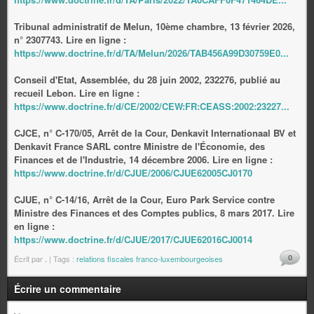
Tribunal administratif de Melun, 10ème chambre, 13 février 2026,
n° 2307743. Lire en ligne :
https://www.doctrine.fr/d/TA/Melun/2026/TAB456A99D30759E0...
Conseil d'Etat, Assemblée, du 28 juin 2002, 232276, publié au
recueil Lebon. Lire en ligne :
https://www.doctrine.fr/d/CE/2002/CEW:FR:CEASS:2002:23227...
CJCE, n° C-170/05, Arrêt de la Cour, Denkavit Internationaal BV et
Denkavit France SARL contre Ministre de l'Économie, des
Finances et de l'Industrie, 14 décembre 2006. Lire en ligne :
https://www.doctrine.fr/d/CJUE/2006/CJUE62005CJ0170
CJUE, n° C-14/16, Arrêt de la Cour, Euro Park Service contre
Ministre des Finances et des Comptes publics, 8 mars 2017. Lire
en ligne :
https://www.doctrine.fr/d/CJUE/2017/CJUE62016CJ0014
0
Écrit par
.
| Tags :
relations fiscales franco-luxembourgeoises
Écrire un commentaire