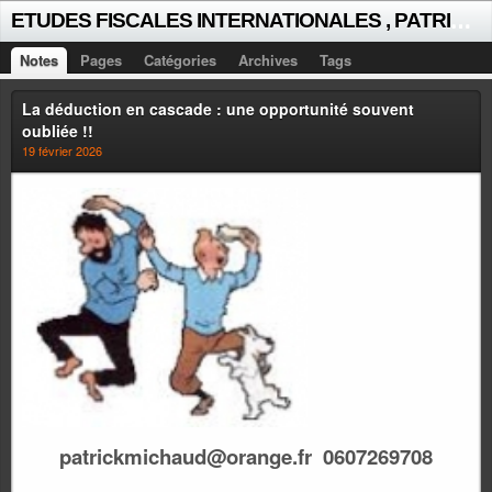
E
TUDES FISCALES INTERNATIONALES , PATRICK MICHAUD
Notes
Pages
Catégories
Archives
Tags
La déduction en cascade : une opportunité souvent
oubliée !!
19 février 2026
patrickmichaud@orange.fr 0607269708