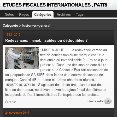
E
TUDES FISCALES INTERNATIONALES , PATRICK MICHAUD
Notes
Pages
Catégories
Archives
Tags
Catégorie > fusion-en-general
18 juin 2016
Redevances: Immobilisables ou déductibles ?
MISE A JOUR La redevance versée au
titre de concession d’une marque est elle
déductible ou immobilisable ? mise à jour
juin 2016 Dans une décision en date du 15
juin 2016, le Conseil d'Etat fait application de
sa jurisprudence SA SIFE dans le cas d'un contrat de licence de
marque: Conseil d'État, 9ème et 10ème chambres réunies,
15/06/2016, 375446 S’agissant des droits tirés d'un contrat de
licence de marque, ne doivent suivre le régime fiscal des éléments
incorporels de l'actif immobilisé de l'entreprise que les droits...
Lire la suite
0
Écrit par
.
24 novembre 2015