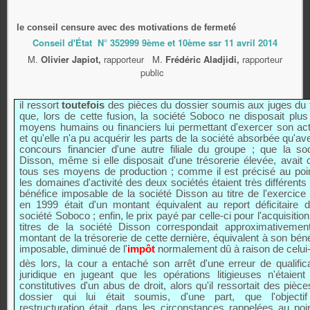
le conseil censure avec des motivations de fermeté
Conseil d'État N° 352999 9ème et 10ème ssr 11 avril 2014
M.
Olivier Japiot,
rapporteur M.
Frédéric Aladjidi,
rapporteur
public
il ressort
toutefois
des pièces du dossier soumis aux juges du 
que, lors de cette fusion, la société Soboco ne disposait plus
moyens humains ou financiers lui permettant d'exercer son acti
et qu'elle n'a pu acquérir les parts de la société absorbée qu'av
concours financier d'une autre filiale du groupe ; que la soc
Disson, même si elle disposait d'une trésorerie élevée, avait 
tous ses moyens de production ; comme il est précisé au poin
les domaines d'activité des deux sociétés étaient très différents 
bénéfice imposable de la société Disson au titre de l'exercice
en 1999 était d'un montant équivalent au report déficitaire d
société Soboco ; enfin, le prix payé par celle-ci pour l'acquisitio
titres de la société Disson correspondait approximativemen
montant de la trésorerie de cette dernière, équivalent à son bén
imposable, diminué de l'
impôt
normalement dû à raison de celui-
dès lors, la cour a entaché son arrêt d'une erreur de qualific
juridique en jugeant que les opérations litigieuses n'étaient
constitutives d'un abus de droit, alors qu'il ressortait des pièc
dossier qui lui était soumis, d'une part, que l'objecti
restructuration était, dans les circonstances rappelées au poi