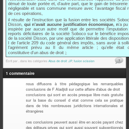
dénué de toute portée et, d'autre part, que le gain de trésorerie 
négligeable et sans commune mesure avec l'avantage fiscal re
de ces opérations,
il résulte de l'instruction que la fusion entre les sociétés Sobo
Disson,
qui n'avait aucune justification économique, n
'a pu
inspirée par aucun autre motif que de permettre l'imputation
reports déficitaires de la société Soboco sur le bénéfice impo
de la société Disson, par une application littérale des dispositio
I de l'article 209 du code général des impôts, sans avoir à solli
l'agrément prévu au II du même article ; qu'elle était 
;
constitutive d'un abus de droit ;
1
Écrit par
.
dans les catégories
Abus de droit :JP
,
fusion scission
1 commentaire
nous diffusons à titre pédagogique les remarquables
conclusions de F Aladjidi sur cette affaire d'abus de droit
conclusions qui sont en accès presque libre mais gratuite
sur la base du conseil d etat comme cela se pratique
dans de très nombreuses juridictions internationales et
étrangères
ces conclusions peuvent aussi être en accès payant chez
des éditeurs prives qui sont aussi souvent subventionnés