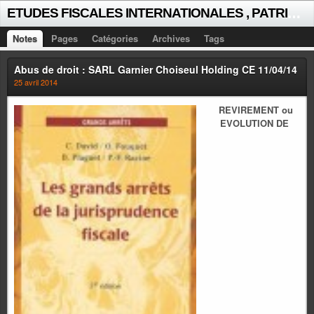
E
TUDES FISCALES INTERNATIONALES , PATRICK MICHAUD
Notes
Pages
Catégories
Archives
Tags
Abus de droit : SARL Garnier Choiseul Holding CE 11/04/14
25 avril 2014
REVIREMENT ou
EVOLUTION DE