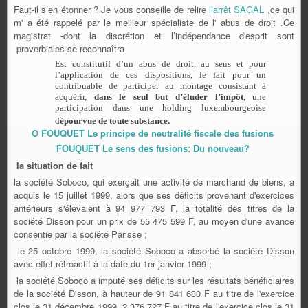
Faut-il s’en étonner ? Je vous conseille de relire
l’arrêt SAGAL
,ce qui
m' a été rappelé par le meilleur spécialiste de l' abus de droit .Ce
magistrat -dont la discrétion et l’indépendance d'esprit sont
proverbiales se reconnaîtra
Est constitutif d’un abus de droit, au sens et pour
l’application de ces dispositions, le fait pour un
contribuable de participer au montage consistant à
acquérir,
dans le seul but d’éluder l’impôt
, une
participation dans une holding luxembourgeoise
d
épourvue de toute substance.
O FOUQUET Le principe de neutralité fiscale des fusions
FOUQUET Le sens des fusions: Du nouveau?
la situation de fait
la société Soboco, qui exerçait une activité de marchand de biens, a
acquis le 15 juillet 1999, alors que ses déficits provenant d'exercices
antérieurs s'élevaient à 94 977 793 F, la totalité des titres de la
société Disson pour un prix de 55 475 599 F, au moyen d'une avance
consentie par la société Parisse ;
le 25 octobre 1999, la société Soboco a absorbé la société Disson
avec effet rétroactif à la date du 1er janvier 1999 ;
la société Soboco a imputé ses déficits sur les résultats bénéficiaires
de la société Disson, à hauteur de 91 841 630 F au titre de l'exercice
clos le 31 décembre 1999, 2 376 727 F au titre de l'exercice clos le 31