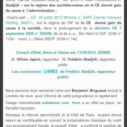
Aladjidi –
sur le régime des sociétés-mères où le CE donné gain
de cause à l’administration ;
-d’autre part ,
,CE 25 juillet 2013 Ministre c. SARL Garnier Choiseul
Holding, 348371,
, sur le régime de l’AF où
le CE donné gain de
cause à la société,
dans le prolongement de la
décision CE 7
septembre 2009 n° 305596
,
8e et 3e s.-s., Sté Henri G RJF 12/09 n°
1139 - concl. L. Olléon BDCF 12/09 n° 142
Conseil d'État, 9ème et 10ème ssr, 11/04/2014, 352999,
M.
Olivier Japiot,
rapporteur M.
Frédéric Aladjidi,
rapporteur
public
Les conclusions
LIBRES
de
Frédéric Aladjidi, rapporteur
public
Nous pouvons tous remercier notre ami
Benjamin Briguaud
avocat à
Londres de nous avoir informé de cette jurisprudence si rapidement
l'adage internationale
substance over form
a en effet sa place en
fiscalité française
Alorsque le tribunal administratif et la CAA de Paris avaient donné
raison au contribuable en suivant la jurisprudence classique du motif
non exclusivement fiscale, l
e conseil d’état
a confirmé la position de