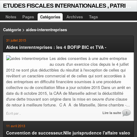
E
TUDES FISCALES INTERNATIONALES , PATRICK MICHAUD
Notes
Pages
Catégories
Archives
Tags
Catégorie > aides-interentreprises
31 juillet 2015
Aides interentreprises : les 4 BOFIP BIC et TVA -
Les aides consenties à une autre entreprise
au cours d'un exercice clos depuis le 4 juillet
2012 ne sont plus déductibles du résultat à l'exception de celles qui
revêtent un caractère commercial et de celles qui sont accordées à
des entreprises en difficulté financière soumises à une procédure
collective ou de conciliation Mise a jour octobre 2015 Dans un arrêt en
date du 8 octobre 2015, la CAA de Marseille admet la déductibilité
d'une dette trouvant son origine dans la mise en oeuvre d'une clause
de retour à meilleure fortune. C A A de Marseille, 3ème chambre -...
Lire la suite
1
Écrit par
.
11 avril 2013
Convention de successeur.Nlle jurisprudence l'affaire valeo