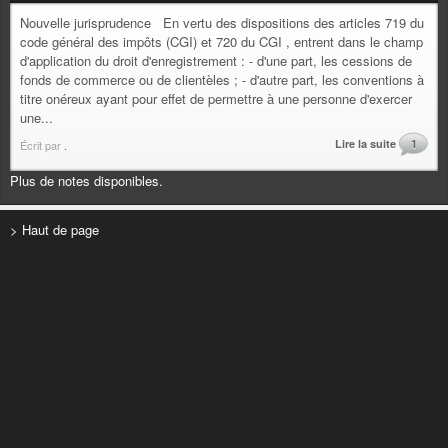
Nouvelle jurisprudence En vertu des dispositions des articles 719 du
code général des impôts (CGI) et 720 du CGI , entrent dans le champ
d'application du droit d'enregistrement : - d'une part, les cessions de
fonds de commerce ou de clientèles ; - d'autre part, les conventions à
titre onéreux ayant pour effet de permettre à une personne d'exercer
une...
Lire la suite
1
Écrit par
.
Plus de notes disponibles.
> Haut de page