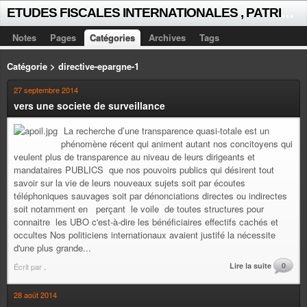
E
TUDES FISCALES INTERNATIONALES , PATRICK MICHAUD
Notes
Pages
Catégories
Archives
Tags
Catégorie > directive-epargne-1
27 septembre 2014
vers une societe de surveillance
La recherche d’une transparence quasi-totale est un
phénomène récent qui animent autant nos concitoyens qui
veulent plus de transparence au niveau de leurs dirigeants et
mandataires PUBLICS que nos pouvoirs publics qui désirent tout
savoir sur la vie de leurs nouveaux sujets soit par écoutes
téléphoniques sauvages soit par dénonciations directes ou indirectes
soit notamment en perçant le voile de toutes structures pour
connaitre les UBO c'est-à-dire les bénéficiaires effectifs cachés et
occultes Nos politiciens internationaux avaient justifé la nécessite
d'une plus grande...
Lire la suite
0
Écrit par
.
28 août 2014