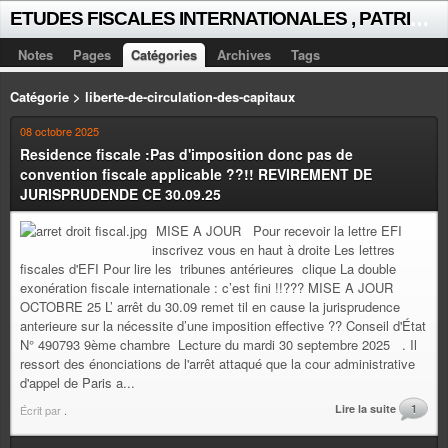
E
TUDES FISCALES INTERNATIONALES , PATRICK MICHAUD
Notes
Pages
Catégories
Archives
Tags
Catégorie > liberte-de-circulation-des-capitaux
08 octobre 2025
Residence fiscale :Pas d'imposition donc pas de
convention fiscale applicable ??!! REVIREMENT DE
JURISPRUDENDE CE 30.09.25
MISE A JOUR Pour recevoir la lettre EFI
inscrivez vous en haut à droite Les lettres
fiscales d'EFI Pour lire les tribunes antérieures clique La double
exonération fiscale internationale : c’est fini !!??? MISE A JOUR
OCTOBRE 25 L’ arrêt du 30.09 remet til en cause la jurisprudence
anterieure sur la nécessite d’une imposition effective ?? Conseil d'État
N° 490793 9ème chambre Lecture du mardi 30 septembre 2025 . Il
ressort des énonciations de l'arrêt attaqué que la cour administrative
d'appel de Paris a...
Lire la suite
1
Écrit par
.