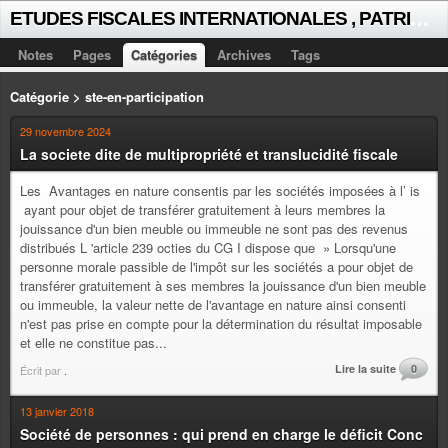
E
TUDES FISCALES INTERNATIONALES , PATRICK MICHAUD
Notes
Pages
Catégories
Archives
Tags
Catégorie > ste-en-participation
29 novembre 2024
La societe dite de multipropriété et translucidité fiscale
Les Avantages en nature consentis par les sociétés imposées à l’ is
ayant pour objet de transférer gratuitement à leurs membres la
jouissance d'un bien meuble ou immeuble ne sont pas des revenus
distribués L 'article 239 octies du CG I dispose que » Lorsqu'une
personne morale passible de l'impôt sur les sociétés a pour objet de
transférer gratuitement à ses membres la jouissance d'un bien meuble
ou immeuble, la valeur nette de l'avantage en nature ainsi consenti
n'est pas prise en compte pour la détermination du résultat imposable
et elle ne constitue pas...
Lire la suite
0
Écrit par
.
13 janvier 2018
Société de personnes : qui prend en charge le déficit Conc