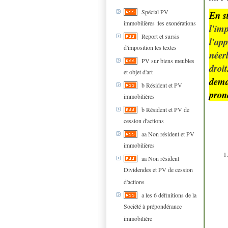
Spécial PV
En s
immobilières :les exonérations
l'imp
Report et sursis
l'app
d'imposition les textes
néer
PV sur biens meubles
droit
et objet d'art
deman
b Résident et PV
prono
immobilières
b Résident et PV de
cession d'actions
aa Non résident et PV
immobilières
aa Non résident
Dividendes et PV de cession
d'actions
a les 6 définitions de la
Société à prépondérance
immobilière