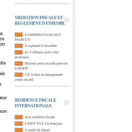
MEDIATION FISCALE ET
REGLEMENT D ENSEMBL
la
La médiation fiscale par E
es
MARCUS
ion
le reglment d ensemble
e
les 9 tribunes pour votre
protection
ités
Recours pour excesde pouvoir
le BOFIP
ais
UE Action en manquement
contre un etat
ue
cœur
RESIDENCE FISCALE
INTERNATIONALE
 non
aa la résidence fiscale
L'EXIT TAX à la française
le guide du départ