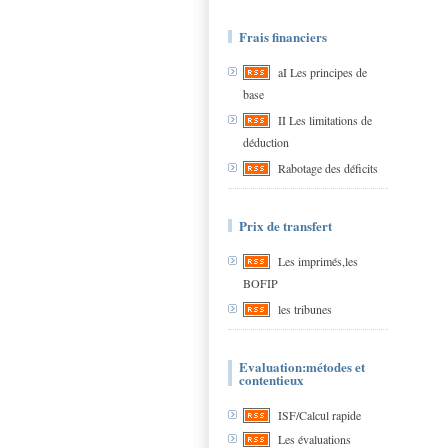
Frais financiers
aI Les principes de
base
II Les limitations de
déduction
Rabotage des déficits
Prix de transfert
Les imprimés,les
BOFIP
les tribunes
Evaluation:métodes et
contentieux
ISF/Calcul rapide
Les évaluations