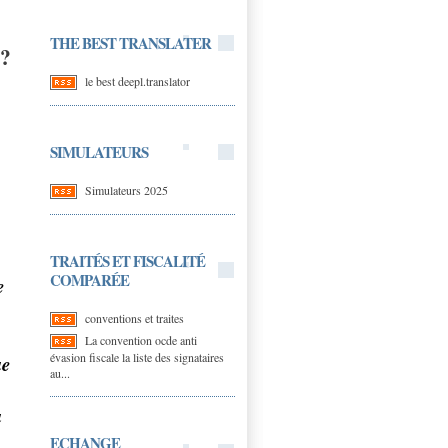
THE BEST TRANSLATER
??
le best deepl.translator
SIMULATEURS
Simulateurs 2025
TRAITÉS ET FISCALITÉ
COMPARÉE
e
conventions et traites
La convention ocde anti
évasion fiscale la liste des signataires
ue
au...
u
ECHANGE