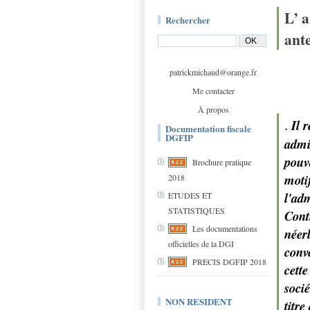
L’ a
Rechercher
ante
patrickmichaud@orange.fr
Me contacter
À propos
.
Il 
Documentation fiscale
DGFIP
admin
pouv
Brochure pratique
moti
2018
l'ad
ETUDES ET
STATISTIQUES
Cont
Les documentations
néerl
officielles de la DGI
conve
PRECIS DGFIP 2018
cette
socié
NON RESIDENT
titre