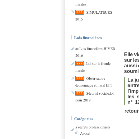
fiscales
SIMULATEURS
2015
Lois financières
aa Lois financières HIVER
Elle v
2016
sur le
Loi sur la fraude
aussi 
fiscale
soumis
Observatoire
La ju
économique et fiscal EFI
entr
l’imp
Sécurité sociale:loi
les 
pour 2019
n° 1
retour
Catégories
a secrets professionnels
Avocat