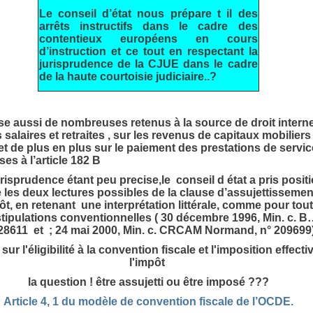
Le conseil d’état nous prépare t il des
arrêts instructifs dans le cadre des
contentieux européens en cours
d’instruction et ce tout en respectant la
jurisprudence de la CJUE dans le cadre
de la haute courtoisie judiciaire..?
ise aussi de nombreuses retenus à la source de droit interne
s salaires et retraites , sur les revenus de capitaux mobiliers
et de plus en plus sur le paiement des prestations de servi
es à l’article 182 B
risprudence étant peu precise,le conseil d état a pris posit
e les deux lectures possibles de la clause d’assujettissemen
ôt, en retenant une interprétation littérale, comme pour tou
stipulations conventionnelles ( 30 décembre 1996, Min. c. B
28611 et ; 24 mai 2000, Min. c. CRCAM Normand, n° 209699
 sur l'éligibilité à la convention fiscale et l'imposition effecti
l'impôt
la question ! être assujetti ou être imposé ???
Article 4, 1 du modèle de convention fiscale de l’OCDE.