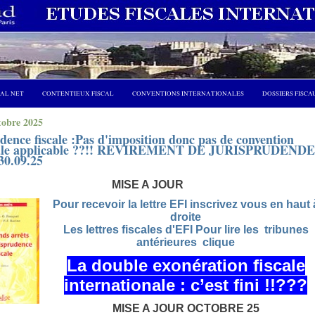
CAL NET
CONTENTIEUX FISCAL
CONVENTIONS INTERNATIONALES
DOSSIERS FISCA
tobre 2025
dence fiscale :Pas d'imposition donc pas de convention
cale applicable ??!! REVIREMENT DE JURISPRUDENDE
30.09.25
MISE A JOUR
Pour recevoir la lettre EFI inscrivez vous en haut 
droite
Les lettres fiscales d'EFI Pour lire les tribunes
antérieures clique
La double exonération fiscale
internationale : c’est fini !!???
MISE A JOUR OCTOBRE 25