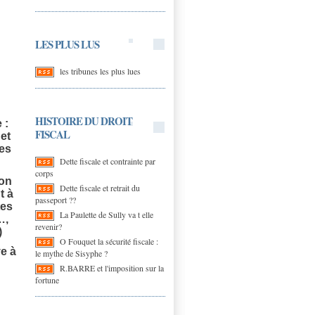
LES PLUS LUS
les tribunes les plus lues
HISTOIRE DU DROIT
 :
FISCAL
 et
ces
Dette fiscale et contrainte par
corps
ion
Dette fiscale et retrait du
t à
passeport ??
tes
La Paulette de Sully va t elle
…,
revenir?
)
O Fouquet la sécurité fiscale :
ve à
le mythe de Sisyphe ?
R.BARRE et l'imposition sur la
fortune