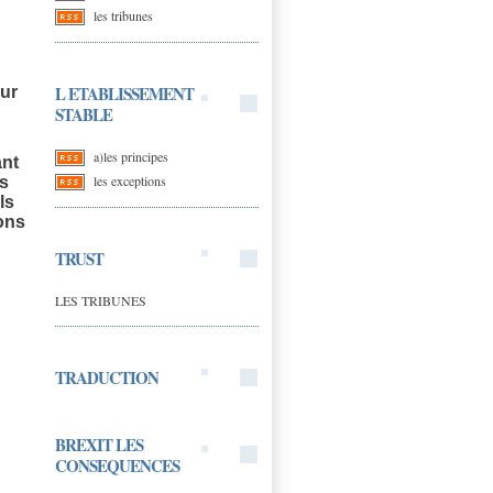
les tribunes
L ETABLISSEMENT
sur
STABLE
a)les principes
ant
les exceptions
es
ls
ions
TRUST
LES TRIBUNES
TRADUCTION
BREXIT LES
CONSEQUENCES