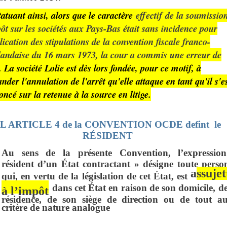
tatuant ainsi, alors que le caractère
effectif de la soumissio
ôt sur les sociétés aux Pays-Bas était sans incidence pour
lication des stipulations de la convention fiscale franco-
landaise du 16 mars 1973, la cour a commis une erreur de
. La société Lolie est dès lors fondée, pour ce motif, à
der l'annulation de l'arrêt qu'elle attaque en tant qu'il s'e
ncé sur la retenue à la source en litige.
L ARTICLE 4 de la CONVENTION OCDE defint le
RÉSIDENT
Au sens de la présente Convention, l’expressio
résident d’un État contractant » désigne toute perso
a
ssujet
qui, en vertu de la législation de cet État, est
dans cet État en raison de son domicile, de
à l’impôt
résidence, de son siège de direction ou de tout au
critère de nature analogue