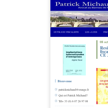
OUTILS DU FISCALISTE
LES + LUES
FIS
08 oc
Resi
fis
CE 
Bienvenue
patrickmichaud@orange.fr
Qui est Patrick Michaud?
Tél+ 33 (0) 6 07 26 97 08