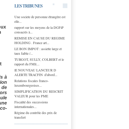
LES TRIBUNES
Une societe de personne étrangère est
elle...
eux
rapport sur les moyens de la DGFiP
consacrés à...
n
REMISE EN CAUSE DU REGIME
HOLDING . France art...
LE BON IMPOT : assiette large et
taux faible /...
TURGOT, SULLY, COLBERT et le
t
rapport du FMI(...
lE NOUVEAU LANCEUR D
ALERTE TRACFIN :d'abord...
is à
Relations fiscales franco-
tion
luxembourgeoises...
é de
SIMPLIFICATION DU RESCRIT
lors
VALEUR pour les PME
ule
Fiscalité des successions
une
internationales...
co-
Régime du contrôle des prix de
transfert