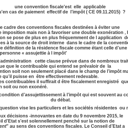
une convention fiscale'est elle applicable
u'en cas de paiement effectif de l’impôt ( CE 09.11.2015) ?
e cadre des conventions fiscales destinées à éviter une
 imposition mais non à favoriser une double exonération , 
on se pose de plus en plus fréquemment de l application d
es à la source de droit interne dans le cadre de la convent
le définition de la résidence fiscale comme étant celle d’un
personne « assujettie à l impôt'
’administration cette clause prévue dans de nombreux tra
ue que le contribuable qui entend se prévaloir de la
tion soit non seulement placé dans le champ de l’impôt m
 qu’il puisse en être effectivement redevable.
es contribuables il suffirait d être fiscalement enregistré q
n soit ou non exonéré.
condition d’assujettissement à l’impôt qui est souvent au 
du débat.
question vise les particuliers et les sociétés résidentes ou
ux décisions -innovantes en date du 9 novembre 2015, le
l d'Etat s'est solennellement penché sur la notion de
ent
" au sens des conventions fiscales. Le Conseil d’Etat a