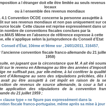
imposition a l étranger doit elle être limitée au seuls revenus
locaux
ou à l ensemble des revenus mondiaux
rt. 4.1 Convention OCDE concerne la personne assujettie à
pôt sur ses revenus mondiaux et non pas uniquement sur c
ource locale Cette clause est reprise expressément dans u
ain nombre de conventions fiscales conclues par la
ce.MAIS Même en l’absence de référence expresse à cette
se, elle s’applique selon la jurisprudence du Conseil d’Etat
Conseil d'État, 10ème et 9ème ssr , 24/01/2011, 316457,
r l’ancienne convention fiscale franco-allemande du 21 juille
1959)
suite, en jugeant que la circonstance que M. A ait été soum
pôt sur le revenu en Allemagne au titre des années d'imposi
tige ne suffisait pas, par elle-même, à lui conférer la qualit
dent d'Allemagne au sens des stipulations précitées, dès 
l avait pu être assujetti à cet impôt en raison de la se
osition de revenus de source allemande, la cour a fait 
te application des stipulations de la convention fran
ande du 21 juillet 1959 ;
« clause type » ne figure pas expressément dans la
tion fiscale franco-portugaise, même après sa mise à jour