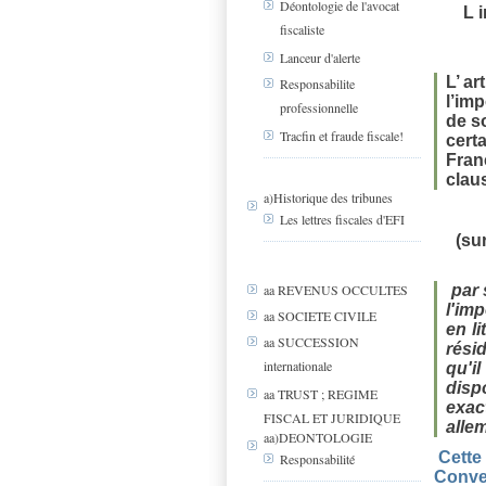
Déontologie de l'avocat
L 
fiscaliste
Lanceur d'alerte
L’ a
Responsabilite
l’im
professionnelle
de s
Tracfin et fraude fiscale!
cert
Fran
clau
a)Historique des tribunes
Les lettres fiscales d'EFI
(su
par 
aa REVENUS OCCULTES
l'im
aa SOCIETE CIVILE
en li
aa SUCCESSION
rési
internationale
qu'i
disp
aa TRUST ; REGIME
exac
FISCAL ET JURIDIQUE
allem
aa)DEONTOLOGIE
Cette 
Responsabilité
Conven