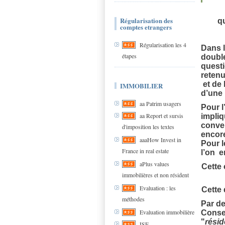
Régularisation des
q
comptes etrangers
Régularisation les 4
Dans l
étapes
double
questi
retenu
et de 
IMMOBILIER
d’une 
aa Patrim usagers
Pour l
aa Report et sursis
impliq
conven
d'imposition les textes
encore
aaaHow Invest in
Pour l
France in real estate
l’on e
aPlus values
Cette 
immobilières et non résident
Evaluation : les
Cette 
méthodes
Par de
Evaluation immobilière
Consei
"
résid
ISF