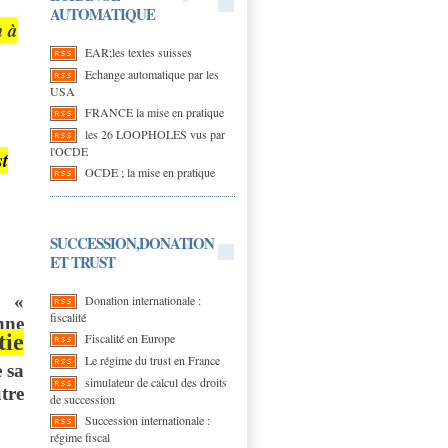
AUTOMATIQUE
n à
EAR;les textes suisses
Echange automatique par les
USA
FRANCE la mise en pratique
les 26 LOOPHOLES vus par
l'OCDE
st
OCDE ; la mise en pratique
SUCCESSION,DONATION
ET TRUST
n «
Donation internationale :
fiscalité
nne
tie
Fiscalité en Europe
Le régime du trust en France
 sa
simulateur de calcul des droits
tre
de succession
Succession internationale :
régime fiscal