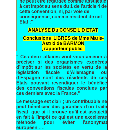
ne peut être regardée comme assujettie
à cet impôt au sens du 1 de l'article 4 de
cette convention, ni, par voie de
conséquence, comme résident de cet
Etat ;"
ANALYSE Du CONSEIL D ETAT
Conclusions LIBRES de Mme Marie-
Astrid de BARMON
, rapporteur public
" Ces deux affaires vont vous amener à
préciser si des organismes exonérés
d’impôt sur les sociétés en vertu de la
législation fiscale d’Allemagne ou
d’Espagne sont des résidents de ces
Etats pouvant revendiquer le bénéfice
des conventions fiscales conclues par
ces derniers avec la France."
Le message est clair ; un contribuable ne
peut bénéficier des garanties d’un traite
fiscal que si il prouve qu’il est assujetti
en fait à l’impôt ce qui est une excellente
méthode pour éviter l’anonymat
européen ….