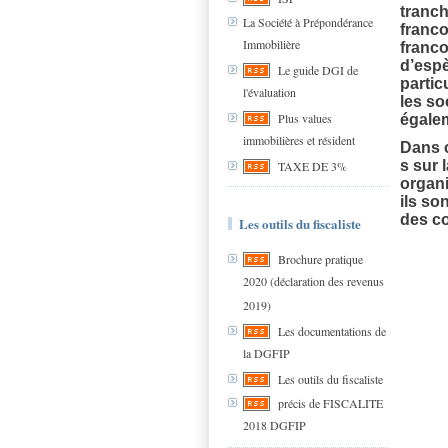
tranch
La Société à Prépondérance
franco
Immobilière
franco
d’espè
Le guide DGI de
partic
l'évaluation
les so
Plus values
égalem
immobilières et résident
Dans c
s sur 
TAXE DE 3%
organi
ils so
des co
Les outils du fiscaliste
Brochure pratique
2020 (déclaration des revenus
2019)
Les documentations de
la DGFIP
Les outils du fiscaliste
précis de FISCALITE
2018 DGFIP