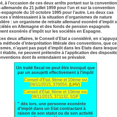
é, à l’occasion de ces deux arrêts portant sur la convention
-allemande du 21 juillet 1959 pour l’un et sur la convention
-espagnole du 10 octobre 1995 pour l’autre. Les deux cas
ces s’intéressaient à la situation d’organismes de nature
ulière : un organisme de retraite allemand exonéré d’impôt 
ciétés en Allemagne et des fonds de pension espagnols
ent exonérés d’impôt sur les sociétés en Espagne.
es deux affaires, le Conseil d’Etat a considéré, en s’appuy
la méthode d’interprétation littérale des conventions, que c
smes, n’ayant pas payé d’impôt dans les Etats dans lesque
nt établis, ne peuvent prétendre à l’application des disposit
nventions dont ils entendaient se prévaloir.
Un traité fiscal ne peut être invoqué que
par un assujetti effectivement à l’impôt
Conseil d'État, 9ème et 10ème ssr,
09/11/2015, 370054,
(LHV)
Conseil d'État, 9ème et 10ème ssr,
09/11/2015, 371132, SSP
" dès lors, une personne exonérée
d'impôt dans un Etat contractant à
raison de son statut ou de son activité