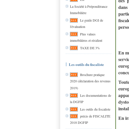
des p
dans 
La Société à Prépondérance
Immobilière
parti
fisca
Le guide DGI de
pers
l'évaluation
Plus values
immobilières et résident
TAXE DE 3%
En ma
servi
Les outils du fiscaliste
europ
concu
Brochure pratique
2020 (déclaration des revenus
Toute
euro
2019)
appar
Les documentations de
dyst
la DGFIP
insta
Les outils du fiscaliste
précis de FISCALITE
En ir
2018 DGFIP