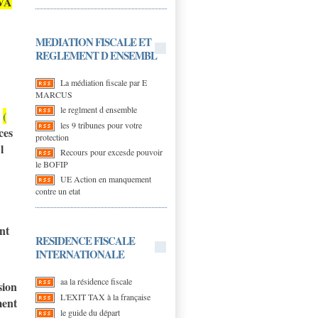
VA
MEDIATION FISCALE ET
REGLEMENT D ENSEMBL
La médiation fiscale par E
MARCUS
le reglment d ensemble
(
les 9 tribunes pour votre
ces
protection
l
Recours pour excesde pouvoir
le BOFIP
UE Action en manquement
contre un etat
ant
RESIDENCE FISCALE
INTERNATIONALE
aa la résidence fiscale
sion
L'EXIT TAX à la française
ment
le guide du départ