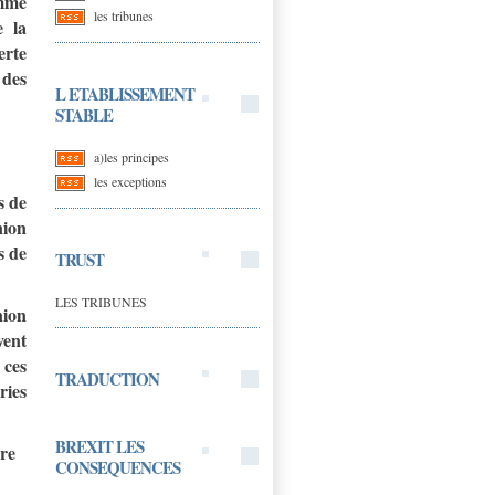
omme
les tribunes
e la
erte
 des
L ETABLISSEMENT
STABLE
a)les principes
les exceptions
s de
nion
s de
TRUST
LES TRIBUNES
nion
ent
 ces
TRADUCTION
ries
BREXIT LES
ire
CONSEQUENCES