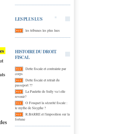
LES PLUS LUS
les tribunes les plus lues
les
HISTOIRE DU DROIT
FISCAL
ut
Dette fiscale et contrainte par
ats
corps
Dette fiscale et retrait du
passeport ??
La Paulette de Sully va t elle
revenir?
O Fouquet la sécurité fiscale :
le mythe de Sisyphe ?
R.BARRE et l'imposition sur la
fortune
des