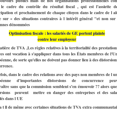
ouvoirs publics mais de nos organisations professionnelles c
le cadre du contrôle du résultat fiscal , qui est l’assiette d
cipation et prochainement de chaque citoyen dans le cadre de l al
le sur « des situations contraires à l intérêt général "et non sur
onnes dénommées
Optimisation fiscale : les salariés de GE portent plainte
contre leur employeur
tière de TVA ,Les règles relatives à la territorialité des prestation
ces ont vocation à s'appliquer dans tous les États membres de l'U
éenne, de sorte qu'elles ne doivent pas donner lieu à des distorsion
rrence.
fois, dans le cadre des relations avec des pays non membres de l u
péenne d’importantes distorsions de concurrence peuv
aître
sans que la commission semblent s’en émouvoir ?? alors que
orsions peuvent mettre en danger des entreprises et des sala
llés dans l UE
a t ll de même avec certaines situations de TVA extra communauta