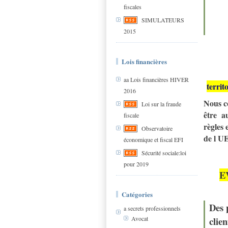
fiscales
SIMULATEURS
2015
Lois financières
aa Lois financières HIVER
territ
2016
Nous co
Loi sur la fraude
être a
fiscale
règles
Observatoire
de l U
économique et fiscal EFI
Sécurité sociale:loi
pour 2019
E
Catégories
Des 
a secrets professionnels
clie
Avocat