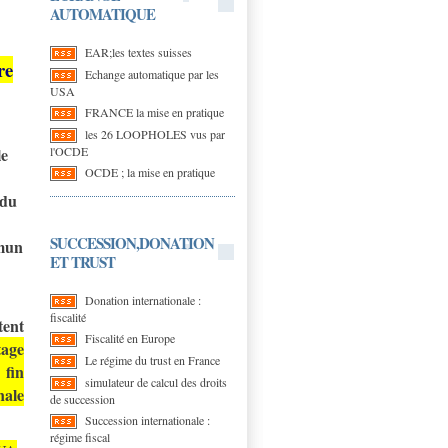
AUTOMATIQUE
EAR;les textes suisses
re
Echange automatique par les
USA
FRANCE la mise en pratique
les 26 LOOPHOLES vus par
l'OCDE
le
OCDE ; la mise en pratique
 du
SUCCESSION,DONATION
mmun
ET TRUST
Donation internationale :
fiscalité
tent
Fiscalité en Europe
age
Le régime du trust en France
 fin
simulateur de calcul des droits
nale
de succession
Succession internationale :
régime fiscal