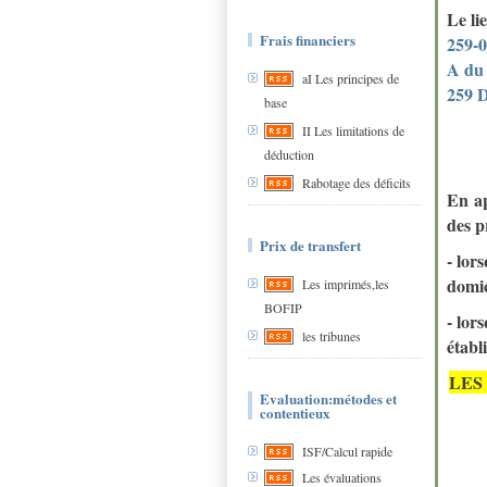
Le li
Frais financiers
259-0
A du
aI Les principes de
259 
base
II Les limitations de
déduction
Rabotage des déficits
En ap
des p
Prix de transfert
- lor
domic
Les imprimés,les
BOFIP
- lor
les tribunes
établ
LES
Evaluation:métodes et
contentieux
ISF/Calcul rapide
Les évaluations