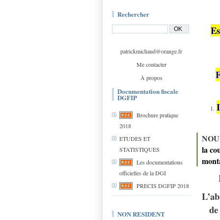
Rechercher
Es
patrickmichaud@orange.fr
Me contacter
F
À propos
Documentation fiscale
DGFIP
Brochure pratique
2018
NOU
ETUDES ET
la co
STATISTIQUES
monta
Les documentations
officielles de la DGI
PRECIS DGFIP 2018
L’ab
de
NON RESIDENT