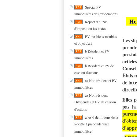
Spécial PV
immobilières :les exonérations
Her 
Report et sursis
d'imposition les textes
PV sur biens meubles
Les sti
et objet d'art
prendre
b Résident et PV
prestat
immobilières
article
b Résident et PV de
Conseil
cession d'actions
États m
aa Non résident et PV
de taxe
immobilières
direct
aa Non résident
Elles p
Dividendes et PV de cession
pas la
d'actions
puremen
a les 6 définitions de la
d’obten
Société à prépondérance
d’appr
immobilière