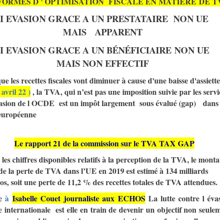
FORMES D ' OPTIMISATION FISCALE EN
MATIÈRE
DE T
I EVASION GRACE A UN PRESTATAIRE
NON UE
MAIS
APPARENT
II EVASION GRACE A UN
BÉNÉFICIAIRE
NON UE
MAIS
NON EFFECTIF
ue les recettes fiscales vont diminuer à cause d'une ba
isse d'assiette
avril 22 )
, la TVA, qui n’est pas une imposition suivie par les servi
vasion de l OCDE est un impôt largement sous évalué (gap) dans 
européenne
Le rapport 21 de la commission sur le TVA TAX GAP
 les chiffres disponibles relatifs à la perception de la TVA, le mont
 de la perte de TVA dans l’UE en 2019 est estimé à 134 milliards
os, soit une perte de 11,2 % des recettes totales de TVA attendues.
ce
à
Isabelle Couet journaliste aux ECHOS
La lutte contre l éva
le internationale est elle en train de devenir un objectif non seule