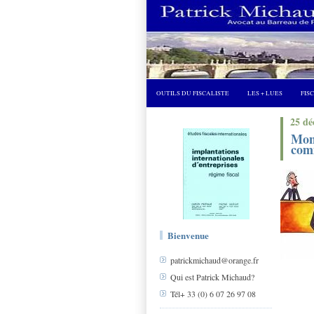
OUTILS DU FISCALISTE
LES + LUES
FIS
25 dé
Mont
comm
Bienvenue
patrickmichaud@orange.fr
Qui est Patrick Michaud?
Tél+ 33 (0) 6 07 26 97 08