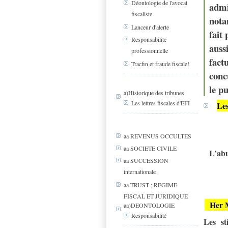
Déontologie de l'avocat
admi
fiscaliste
nota
Lanceur d'alerte
fait
Responsabilite
aussi
professionnelle
fact
Tracfin et fraude fiscale!
conc
le p
a)Historique des tribunes
Les lettres fiscales d'EFI
Les
aa REVENUS OCCULTES
aa SOCIETE CIVILE
L’abu
aa SUCCESSION
internationale
aa TRUST ; REGIME
FISCAL ET JURIDIQUE
Her Ma
aa)DEONTOLOGIE
Responsabilité
Les st