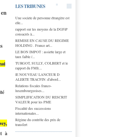
LES TRIBUNES
 en
Une societe de personne étrangère est
elle...
rapport sur les moyens de la DGFiP
consacrés à...
REMISE EN CAUSE DU REGIME
s
HOLDING . France art...
LE BON IMPOT : assiette large et
taux faible /...
mai
TURGOT, SULLY, COLBERT et le
rapport du FMI(...
lE NOUVEAU LANCEUR D
ALERTE TRACFIN :d'abord...
Relations fiscales franco-
luxembourgeoises...
té
SIMPLIFICATION DU RESCRIT
VALEUR pour les PME
Fiscalité des successions
internationales...
Régime du contrôle des prix de
wey,
transfert
nt à