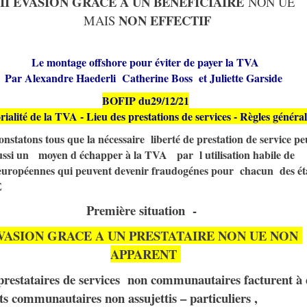
II EVASION GRACE A UN
BÉNÉFICIAIRE
NON UE
NON EFFECTIF
MAIS
Le montage offshore pour éviter de payer la TVA
Par Alexandre Haederli Catherine Boss et Juliette Garside
BOFIP du29/12/21
orialité de la TVA - Lieu des prestations de services - Règles généra
nstatons tous que la nécessaire liberté de prestation de service pe
ussi un moyen d échapper à la TVA par l utilisation habile de
 européennes qui peuvent devenir fraudogénes pour chacun des ét
E
Première situation -
VASION GRACE A UN PRESTATAIRE NON UE NON
APPARENT
prestataires de services non communautaires facturent à 
nts communautaires non assujettis – particuliers ,