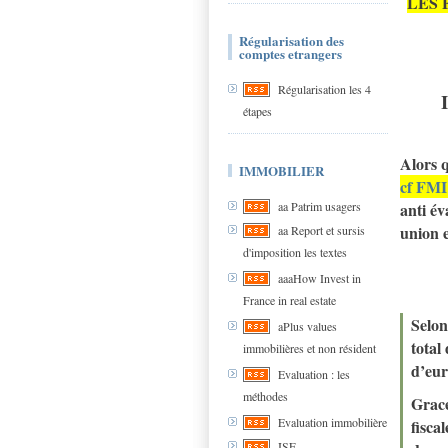
LES 
Régularisation des
comptes etrangers
Régularisation les 4
étapes
Alors q
IMMOBILIER
cf FMI 
anti é
aa Patrim usagers
union 
aa Report et sursis
d'imposition les textes
aaaHow Invest in
France in real estate
Selon
aPlus values
total
immobilières et non résident
d’eur
Evaluation : les
méthodes
Gra
Evaluation immobilière
fisca
ISF