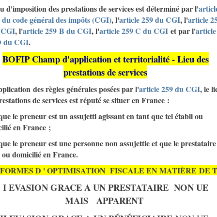
eu d'imposition des prestations de services est déterminé par l'
articl
 du code général des impôts (CGI)
, l'
article 259 du CGI
, l'
article 2
 CGI
, l'
article 259 B du CGI
, l'
article 259 C du CGI
et par l'
article
D du CGI
.
BOFIP Champ d'application et territorialité - Lieu des
prestations de services
plication des règles générales posées par l'
article 259 du CGI
, le l
restations de services est réputé se situer en France :
sque le preneur est un assujetti agissant en tant que tel établi ou
ilié en France ;
sque le preneur est une personne non assujettie et que le prestataire
i ou domicilié en France.
 FORMES D ' OPTIMISATION FISCALE EN
MATIÈRE
DE 
I EVASION GRACE A UN PRESTATAIRE
NON UE
MAIS
APPARENT