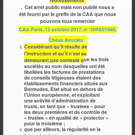
redressements
, Cet arret public mais non publié nous a
été fourni par le greffe de la CAA que nous
pouvons tous remercier
CAA Paris, 12 octobre 2017, n° 16PA01660,
Chess Avocats
Considérant qu’il résulte de
l’instruction et qu’il n’est au
ue les trois
demeurant pas contesté q
sociétés au nom desquelles ont été
libellées les factures de prestations
de conseils litigieuses étaient des
établissements financiers situés aux
Bermudes, Etat situé en dehors de
l’Union européenne, et exploitant
une activité d’administration de
trusts, en tant que « trustees » pour
les deux premières et de contrôle de
« trustee » en qualité de « protector »
pour la troisième ;
que par ailleurs, la régularité en la