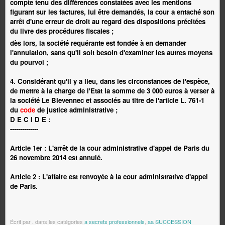
compte tenu des différences constatées avec les mentions
figurant sur les factures, lui être demandés, la cour a entaché son
arrêt d'une erreur de droit au regard des dispositions précitées
du livre des procédures fiscales ;
dès lors, la société requérante est fondée à en demander
l'annulation, sans qu'il soit besoin d'examiner les autres moyens
du pourvoi ;
4. Considérant qu'il y a lieu, dans les circonstances de l'espèce,
de mettre à la charge de l'Etat la somme de 3 000 euros à verser à
la société Le Blevennec et associés au titre de l'article L. 761-1
du
code
de justice administrative ;
D E C I D E :
--------------
Article 1er : L'arrêt de la cour administrative d'appel de Paris du
26 novembre 2014 est annulé.
Article 2 : L'affaire est renvoyée à la cour administrative d'appel
de Paris.
Écrit par
.
dans les catégories
a secrets professionnels
,
aa SUCCESSION