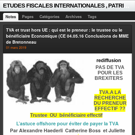
E
TUDES FISCALES INTERNATIONALES , PATRICK MICHAUD
Notes
Pages
Catégories
Archives
Tags
TVA et trust hors UE : qui est le preneur : le trustee ou le
bénéficiaire Economique (CE 04.05.16 Conclusions de MME
de Bretonneau
01 mars 2019
rediffusion
PAS DE TVA
POUR LES
BREXITERS
TVA,A LA
RECHERCHE
DU PRENEUR
EFFECTIF ??
Trustee OU bénéficiaire effectif
L’astuce offshore pour éviter de payer la TVA
Par Alexandre Haederli Catherine Boss et Juliette