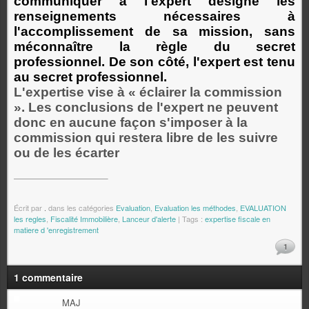
communiquer à l'expert désigné les
renseignements nécessaires à
l'accomplissement de sa mission, sans
méconnaître la règle du secret
professionnel. De son côté, l'expert est tenu
au secret professionnel.
L'expertise vise à « éclairer la commission
». Les conclusions de l'expert ne peuvent
donc en aucune façon s'imposer à la
commission qui restera libre de les suivre
ou de les écarter
Écrit par
.
dans les catégories
Evaluation
,
Evaluation les méthodes
,
EVALUATION
les regles
,
Fiscalité Immobilière
,
Lanceur d'alerte
| Tags :
expertise fiscale en
matiere d 'enregistrement
1
1 commentaire
MAJ