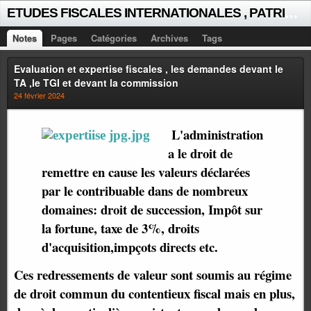
E
TUDES FISCALES INTERNATIONALES , PATRICK MICHAUD
Notes
Pages
Catégories
Archives
Tags
Evaluation et expertise fiscales , les demandes devant le
TA ,le TGI et devant la commission
24 février 2024
L'administration
a le droit de
remettre en cause les valeurs déclarées
par le contribuable dans de nombreux
domaines: droit de succession, Impôt sur
la fortune, taxe de 3%, droits
d'acquisition,impçots directs etc.
Ces redressements de valeur sont soumis au régime
de droit commun du contentieux fiscal mais en plus,