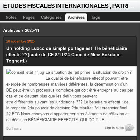
E
TUDES FISCALES INTERNATIONALES , PATRICK MICHAUD
Notes
Pages
Catégories
Archives
Tags
Archives > 2025-11
28 novembre 2025
Un holding Luxco de simple portage est il le bénéficiaire
effectif ??(suite de CE 8/11/24 Conc de Mme Bokdam-
Tognetti,)
La situation de fait prime la situation de droit ??
La qualité de bénéficiaire effectif pouvant être
exercée de nombreuses manières différentes, la détermination d’un
BE peut être un processus complexe qui doit être entrepris au cas par
cas et ce d'autant plus que les definitions peuvent
etre différentes suivant les juridictions ??? Le benefiaire effectif : de
la propriete ?du pouvoir de decision ?du résultat ?du creancier final
?? ETC Nous essayons d apporter certains éléments de réflexion et
de décision BÉNÉFICIAIRE EFFECTIF. QUI DOIT LE...
Lire la suite
0
Écrit par
.