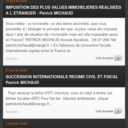
23 janvier 2026
IMPOSITION DES PLUS VALUES IMMOBILIERES REALISEES
A L ETRANGER - Patrick MICHAUD
Vous cédez un immeuble, ou des biens assimilés, que vous
possédez à l etranger le principe est que .la plus value est imposée
dans l etat de situation de l immeuble mais est elle imposable aussi
en France? PATRICK MICHAUD Avocat fiscaliste, O6 07 269 708
patrickmichaud@orange.fr 1 En l'absence de convention fiscale
internationale signée entre la France et...
Lire la suite
0
Écrit par
.
21 janvier 2026
SUCCESSION INTERNATIONALE REGIME CIVIL ET FISCAL
Patrick MICHAUD
Pour recevoir la lettre d’EFI inscrivez vous en haut à droite Les
lettres fiscales d'EFI Pour lire les tribunes antérieures cliquer
patrickmichaud@orange.fr...
Lire la suite
0
Écrit par
.
14 janvier 2026