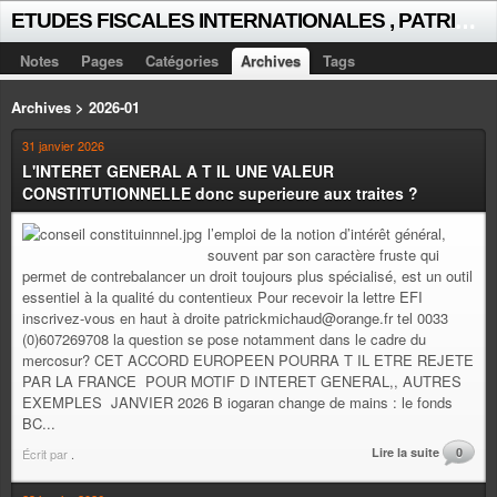
E
TUDES FISCALES INTERNATIONALES , PATRICK MICHAUD
Notes
Pages
Catégories
Archives
Tags
Archives > 2026-01
31 janvier 2026
L'INTERET GENERAL A T IL UNE VALEUR
CONSTITUTIONNELLE donc superieure aux traites ?
l’emploi de la notion d’intérêt général,
souvent par son caractère fruste qui
permet de contrebalancer un droit toujours plus spécialisé, est un outil
essentiel à la qualité du contentieux Pour recevoir la lettre EFI
inscrivez-vous en haut à droite patrickmichaud@orange.fr tel 0033
(0)607269708 la question se pose notamment dans le cadre du
mercosur? CET ACCORD EUROPEEN POURRA T IL ETRE REJETE
PAR LA FRANCE POUR MOTIF D INTERET GENERAL,, AUTRES
EXEMPLES JANVIER 2026 B iogaran change de mains : le fonds
BC...
Lire la suite
0
Écrit par
.