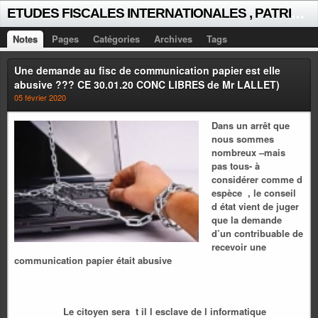
E
TUDES FISCALES INTERNATIONALES , PATRICK MICHAUD
Notes
Pages
Catégories
Archives
Tags
Une demande au fisc de communication papier est elle
abusive ??? CE 30.01.20 CONC LIBRES de Mr LALLET)
05 février 2020
Dans un arrêt que
nous sommes
nombreux –mais
pas tous- à
considérer comme d
espèce , le conseil
d état vient de juger
que la demande
d’un contribuable de
recevoir une
communication papier était abusive
Le citoyen sera t il l esclave de l informatique